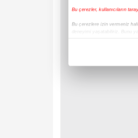
Bu çerezler, kullanıcıların tara
Bu çerezlere izin vermeniz halin
deneyimi yaşatabiliriz. Bunu y
içerikleri sunabilmek adına el
noktasında tek gelir kalemimiz 
Her halükârda, kullanıcılar, bu 
Sizlere daha iyi bir hizmet sun
çerezler vasıtasıyla çeşitli kiş
amacıyla kullanılmaktadır. Diğer
reklam/pazarlama faaliyetlerinin
Çerezlere ilişkin tercihlerinizi 
butonuna tıklayabilir,
Çerez Bi
6698 sayılı Kişisel Verilerin 