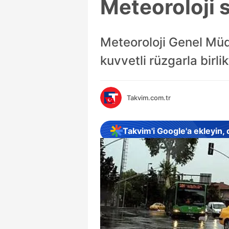
Meteoroloji s
Meteoroloji Genel Mü
kuvvetli rüzgarla birli
Takvim.com.tr
Takvim'i Google'a ekleyin,