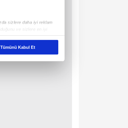
ızda sizlere daha iyi reklam
duğunu ve sizlere en iyi
liyetlerimizi karşılamak
Tümünü Kabul Et
ar gösterilmeyecektir."
çerezler kullanılmaktadır. Bu
u hizmetlerinin sunulması
i ve sizlere yönelik
nılacaktır.
kin detaylı bilgi için Ayarlar
ak ve sitemizde ilgili