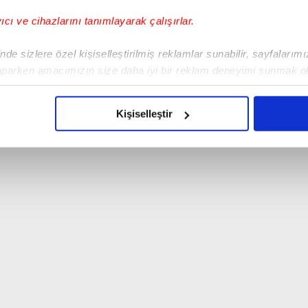
yıcı ve cihazlarını tanımlayarak çalışırlar.
de sizlere özel kişiselleştirilmiş reklamlar sunabilir, sayfalarım
aparken amacımızın size daha iyi bir reklam deneyimi sunmak ol
imizden gelen çabayı gösterdiğimizi ve bu noktada, reklamların ma
olduğunu sizlere hatırlatmak isteriz.
Kişiselleştir
çerezlere izin vermedikleri takdirde, kullanıcılara hedefli reklaml
abilmek için İnternet Sitemizde kendimize ve üçüncü kişilere ait 
isel verileriniz işlenmekte olup gerekli olan çerezler bilgi toplum
 çerezler, sitemizin daha işlevsel kılınması ve kişiselleştirilmes
 yapılması, amaçlarıyla sınırlı olarak açık rızanız dahilinde kulla
aşağıda yer alan panel vasıtasıyla belirleyebilirsiniz. Çerezlere iliş
lgilendirme Metnimizi
ziyaret edebilirsiniz.
Korunması Kanunu uyarınca hazırlanmış Aydınlatma Metnimizi okum