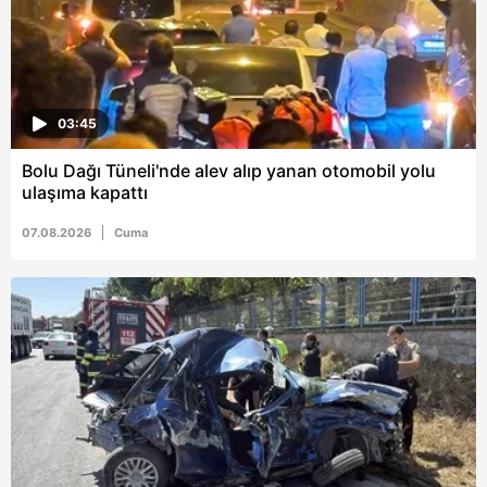
hazırlanmış Aydınlatma Metnimizi okumak ve sitemizde
ilgili mevzuata uygun olarak kullanılan çerezlerle ilgili bilgi
almak için lütfen
tıklayınız
.
03:45
Bolu Dağı Tüneli'nde alev alıp yanan otomobil yolu
ulaşıma kapattı
07.08.2026
Cuma