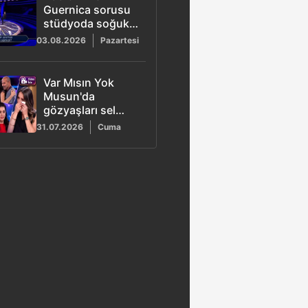
Guernica sorusu
stüdyoda soğuk
rüzgarlar estirdi
03.08.2026
Pazartesi
Var Mısın Yok
Musun'da
gözyaşları sel
oldu: Eda vefat
31.07.2026
Cuma
eden babasını
hatırlayınca ağladı