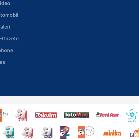
ideo
tomobil
aleri
-Gazete
phone
ss