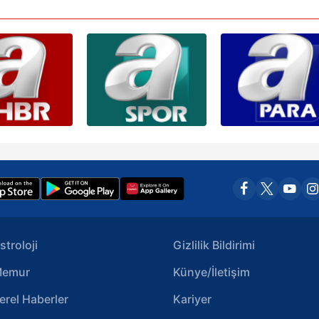
 çerezlerle ilgili bilgi almak için lütfen
tıklayınız
.
stroloji
Gizlilik Bildirimi
emur
Künye/İletişim
erel Haberler
Kariyer