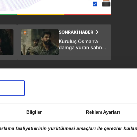
SONRAKİ HABER
Kuruluş Osman’a
damga vuran sahne:
İnegöl gayrı Türk'ün
yurdudur! Osman
Bey surlara kayı
sancağı çekip ezan
ve Fetih Suresi
okuttu
Bilgiler
Reklam Ayarları
rlama faaliyetlerinin yürütülmesi amaçları ile çerezler kullan