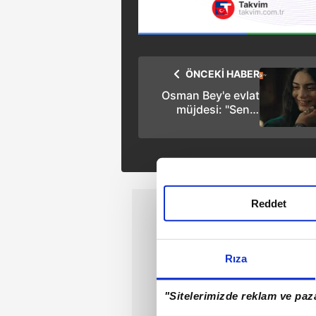
ÖNCEKİ HABER
Osman Bey'e evlat
müjdesi: "Senin
yüzünde güller açar"
Reddet
Rıza
"Sitelerimizde reklam ve paza