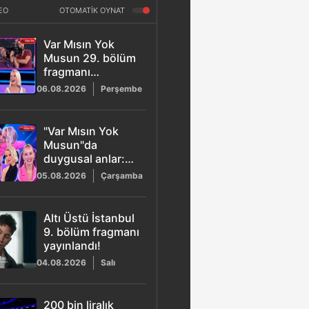
EO
OTOMATİK OYNAT
Var Mısın Yok
Musun 29. bölüm
fragmanı
yayınlandı! Naciye
06.08.2026
Perşembe
Abla stüdyoyu
kahkahaya boğdu
"Var Mısın Yok
Musun"da
duygusal anlar:
Esra Erol'dan
05.08.2026
Çarşamba
Buse'ye büyük
destek!
Altı Üstü İstanbul
9. bölüm fragmanı
yayınlandı!
04.08.2026
Salı
200 bin liralık