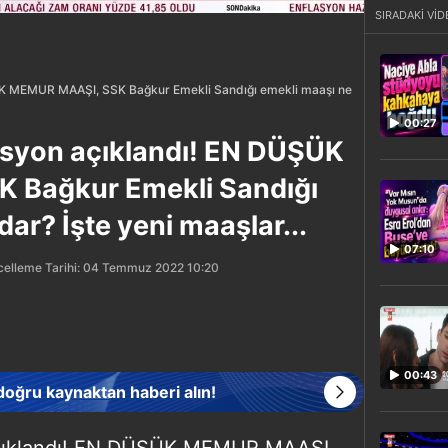
SIRADAKİ VİD
K MEMUR MAAŞI, SSK Bağkur Emekli Sandığı emekli maaşı ne
00:27
syon açıklandı! EN DÜŞÜK
 Bağkur Emekli Sandığı
ar? İşte yeni maaşlar...
07:10
elleme Tarihi: 04 Temmuz 2022 10:20
00:43
 doğru kaynaktan haberi alın!
çıklandı! EN DÜŞÜK MEMUR MAAŞI,