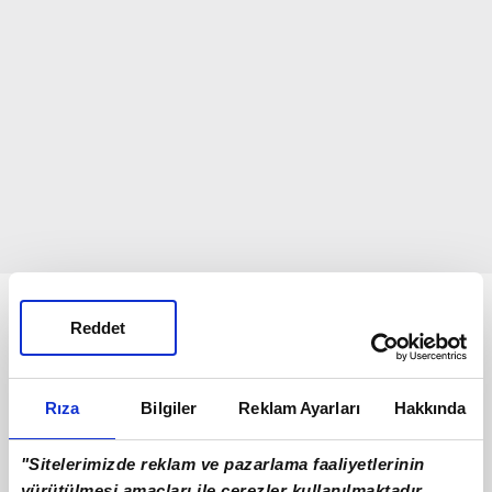
Bunlar da Var
Reddet
Rıza
Bilgiler
Reklam Ayarları
Hakkında
"Sitelerimizde reklam ve pazarlama faaliyetlerinin
yürütülmesi amaçları ile çerezler kullanılmaktadır.