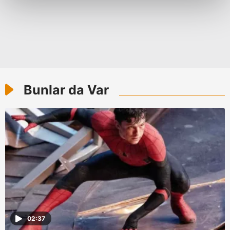
kalemimiz olduğunu sizlere hatırlatmak isteriz.
Her halükârda, kullanıcılar, bu çerezlere izin vermedikleri
takdirde, kullanıcılara hedefli reklamlar
gösterilmeyecektir."
Sizlere daha iyi bir hizmet sunabilmek için İnternet
Bunlar da Var
Sitemizde kendimize ve üçüncü kişilere ait çerezler
kullanılmaktadır. Bu çerezler vasıtasıyla çeşitli kişisel
verileriniz işlenmekte olup gerekli olan çerezler bilgi
toplumu hizmetlerinin sunulması amacıyla
kullanılmaktadır. Diğer çerezler, sitemizin daha işlevsel
kılınması ve kişiselleştirilmesi ve sizlere yönelik
reklam/pazarlama faaliyetlerinin yapılması, amaçlarıyla
sınırlı olarak açık rızanız dahilinde kullanılacaktır.
Çerezlere ilişkin tercihlerinizi aşağıda yer alan panel
vasıtasıyla belirleyebilirsiniz. Çerezlere ilişkin detaylı bilgi
02:37
için Ayarlar butonuna tıklayabilir,
Çerez Bilgilendirme