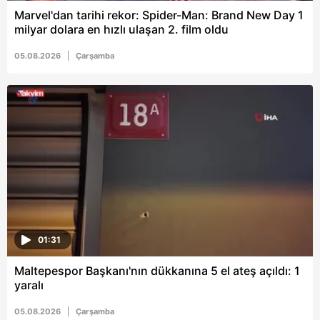
Metnimizi
ziyaret edebilirsiniz.
Marvel'dan tarihi rekor: Spider-Man: Brand New Day 1
milyar dolara en hızlı ulaşan 2. film oldu
6698 sayılı Kişisel Verilerin Korunması Kanunu uyarınca
05.08.2026
Çarşamba
hazırlanmış Aydınlatma Metnimizi okumak ve sitemizde
ilgili mevzuata uygun olarak kullanılan çerezlerle ilgili bilgi
almak için lütfen
tıklayınız
.
01:31
Maltepespor Başkanı'nın dükkanına 5 el ateş açıldı: 1
yaralı
05.08.2026
Çarşamba