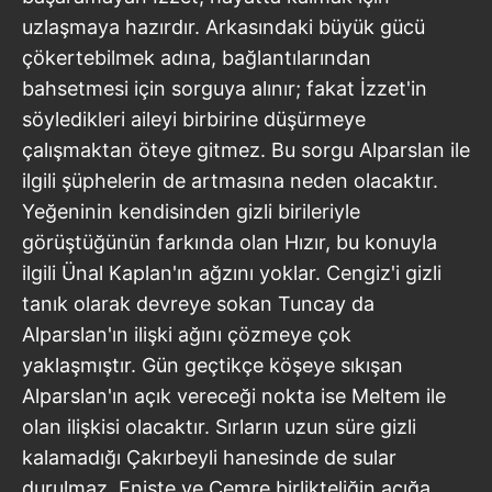
uzlaşmaya hazırdır. Arkasındaki büyük gücü
çökertebilmek adına, bağlantılarından
bahsetmesi için sorguya alınır; fakat İzzet'in
söyledikleri aileyi birbirine düşürmeye
çalışmaktan öteye gitmez. Bu sorgu Alparslan ile
ilgili şüphelerin de artmasına neden olacaktır.
Yeğeninin kendisinden gizli birileriyle
görüştüğünün farkında olan Hızır, bu konuyla
ilgili Ünal Kaplan'ın ağzını yoklar. Cengiz'i gizli
tanık olarak devreye sokan Tuncay da
Alparslan'ın ilişki ağını çözmeye çok
yaklaşmıştır. Gün geçtikçe köşeye sıkışan
Alparslan'ın açık vereceği nokta ise Meltem ile
olan ilişkisi olacaktır. Sırların uzun süre gizli
kalamadığı Çakırbeyli hanesinde de sular
durulmaz. Enişte ve Cemre birlikteliğin açığa