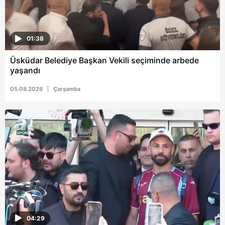
ilgili mevzuata uygun olarak kullanılan çerezlerle ilgili bilgi
almak için lütfen
tıklayınız
.
01:38
Üsküdar Belediye Başkan Vekili seçiminde arbede
yaşandı
05.08.2026
Çarşamba
04:29