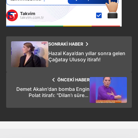
SONRAKİ HABER
Hazal Kaya’dan yıllar sonra gelen
Çağatay Ulusoy itirafı!
ÖNCEKİ HABER
Demet Akalın'dan bomba Engin
Polat itirafı: ''Dilan'ı sürekli
dövüyordu''