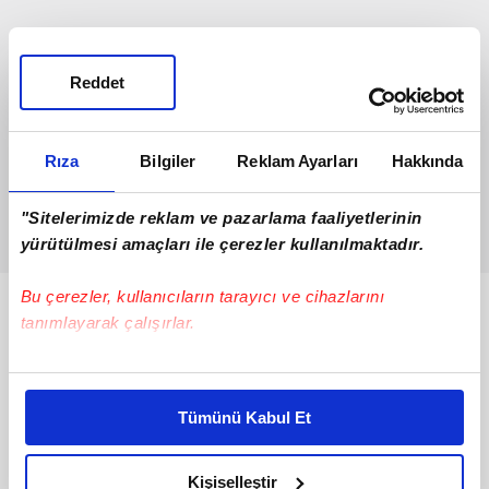
Reddet
Rıza
Bilgiler
Reklam Ayarları
Hakkında
"Sitelerimizde reklam ve pazarlama faaliyetlerinin
yürütülmesi amaçları ile çerezler kullanılmaktadır.
Bu çerezler, kullanıcıların tarayıcı ve cihazlarını
Bunlar da Var
tanımlayarak çalışırlar.
Bu çerezlere izin vermeniz halinde sizlere özel
kişiselleştirilmiş reklamlar sunabilir, sayfalarımızda sizlere
Tümünü Kabul Et
daha iyi reklam deneyimi yaşatabiliriz. Bunu yaparken
amacımızın size daha iyi bir reklam deneyimi sunmak
olduğunu ve sizlere en iyi içerikleri sunabilmek adına
Kişiselleştir