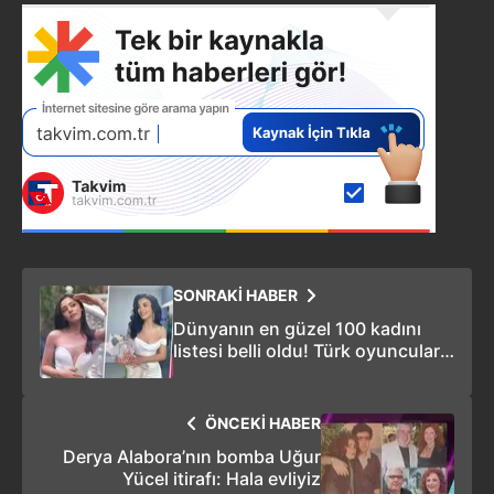
SONRAKİ HABER
Dünyanın en güzel 100 kadını
listesi belli oldu! Türk oyuncular
yerlerini aldı! Hande Erçel
geriledi! Sıla Türkoğlu, Özge
Yağız ilerledi!
ÖNCEKİ HABER
Derya Alabora’nın bomba Uğur
Yücel itirafı: Hala evliyiz