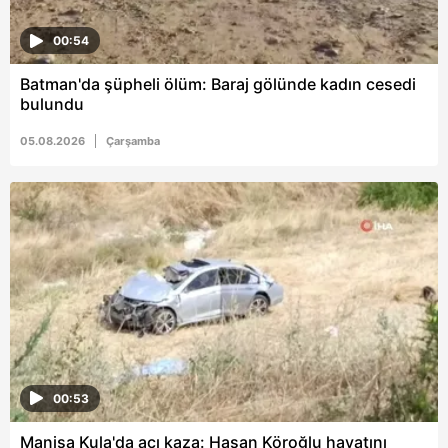
00:54
Batman'da şüpheli ölüm: Baraj gölünde kadın cesedi
bulundu
05.08.2026
Çarşamba
00:53
Manisa Kula'da acı kaza: Hasan Köroğlu hayatını