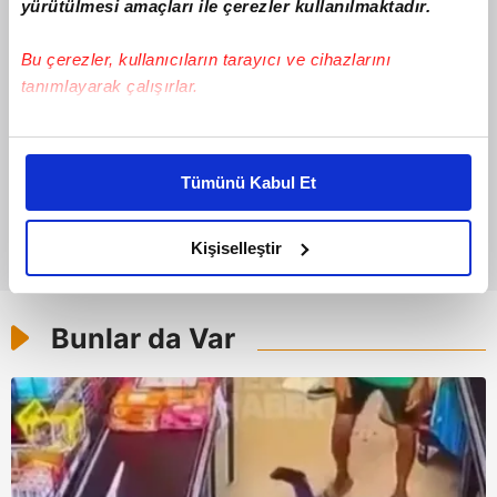
yürütülmesi amaçları ile çerezler kullanılmaktadır.
Bu çerezler, kullanıcıların tarayıcı ve cihazlarını
tanımlayarak çalışırlar.
Bu çerezlere izin vermeniz halinde sizlere özel
kişiselleştirilmiş reklamlar sunabilir, sayfalarımızda sizlere
Tümünü Kabul Et
daha iyi reklam deneyimi yaşatabiliriz. Bunu yaparken
amacımızın size daha iyi bir reklam deneyimi sunmak
olduğunu ve sizlere en iyi içerikleri sunabilmek adına
Kişiselleştir
elimizden gelen çabayı gösterdiğimizi ve bu noktada,
reklamların maliyetlerimizi karşılamak noktasında tek gelir
kalemimiz olduğunu sizlere hatırlatmak isteriz.
Bunlar da Var
Her halükârda, kullanıcılar, bu çerezlere izin vermedikleri
takdirde, kullanıcılara hedefli reklamlar
gösterilmeyecektir."
Sizlere daha iyi bir hizmet sunabilmek için İnternet