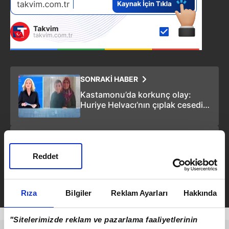
SONRAKİ HABER
Kastamonu’da korkunç olay:
Huriye Helvacı’nın çıplak cesedi
şüpheleri artırdı! Müge Anlı
detayları paylaştı
ÖNCEKİ HABER
MHP lideri Devlet Bahçeli'den
Reddet
şehitler için mesaj: Her iddia
spekülasyon, her ifade
hükümsüz ve temelsiz kalacaktır!
Rıza
Bilgiler
Reklam Ayarları
Hakkında
"Sitelerimizde reklam ve pazarlama faaliyetlerinin