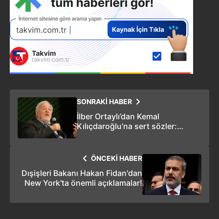
SONRAKİ HABER
İlber Ortaylı’dan Kemal
Kılıçdaroğlu’na sert sözler:
"Benim için Atatürk'ün kurduğu
CHP artık yok"
ÖNCEKİ HABER
Dışişleri Bakanı Hakan Fidan'dan
New York'ta önemli açıklamalar!