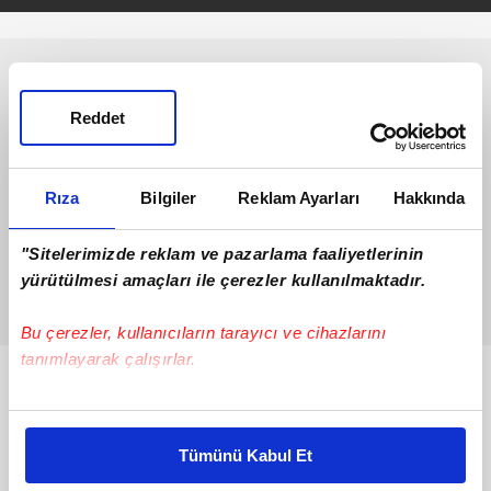
Reddet
Rıza
Bilgiler
Reklam Ayarları
Hakkında
"Sitelerimizde reklam ve pazarlama faaliyetlerinin
yürütülmesi amaçları ile çerezler kullanılmaktadır.
Bu çerezler, kullanıcıların tarayıcı ve cihazlarını
tanımlayarak çalışırlar.
Bunlar da Var
Bu çerezlere izin vermeniz halinde sizlere özel
kişiselleştirilmiş reklamlar sunabilir, sayfalarımızda sizlere
Tümünü Kabul Et
daha iyi reklam deneyimi yaşatabiliriz. Bunu yaparken
amacımızın size daha iyi bir reklam deneyimi sunmak