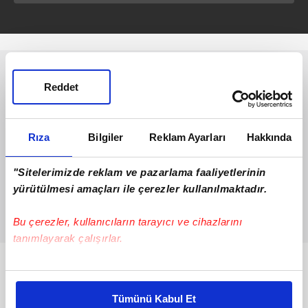
Reddet
Rıza
Bilgiler
Reklam Ayarları
Hakkında
"Sitelerimizde reklam ve pazarlama faaliyetlerinin
yürütülmesi amaçları ile çerezler kullanılmaktadır.
Bu çerezler, kullanıcıların tarayıcı ve cihazlarını
tanımlayarak çalışırlar.
Bunlar da Var
Bu çerezlere izin vermeniz halinde sizlere özel
kişiselleştirilmiş reklamlar sunabilir, sayfalarımızda sizlere
Tümünü Kabul Et
daha iyi reklam deneyimi yaşatabiliriz. Bunu yaparken