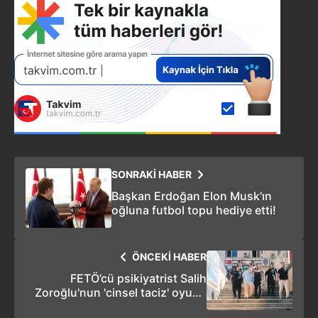
SONRAKİ HABER
Başkan Erdoğan Elon Musk'ın
oğluna futbol topu hediye etti!
ÖNCEKİ HABER
FETÖ’cü psikiyatrist Salih
Zoroğlu'nun 'cinsel taciz' oyunu
deşifre oldu!