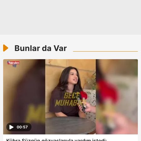
Metnimizi
ziyaret edebilirsiniz.
6698 sayılı Kişisel Verilerin Korunması Kanunu uyarınca
hazırlanmış Aydınlatma Metnimizi okumak ve sitemizde
ilgili mevzuata uygun olarak kullanılan çerezlerle ilgili bilgi
almak için lütfen
tıklayınız
.
Bunlar da Var
00:57
Kübra Süzgün gözyaşlarıyla yardım istedi: