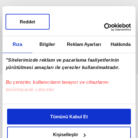
Reddet
Rıza
Bilgiler
Reklam Ayarları
Hakkında
"Sitelerimizde reklam ve pazarlama faaliyetlerinin
yürütülmesi amaçları ile çerezler kullanılmaktadır.
Bu çerezler, kullanıcıların tarayıcı ve cihazlarını
Bunlar da Var
tanımlayarak çalışırlar.
Bu çerezlere izin vermeniz halinde sizlere özel
kişiselleştirilmiş reklamlar sunabilir, sayfalarımızda sizlere
Tümünü Kabul Et
daha iyi reklam deneyimi yaşatabiliriz. Bunu yaparken
amacımızın size daha iyi bir reklam deneyimi sunmak
olduğunu ve sizlere en iyi içerikleri sunabilmek adına
Kişiselleştir