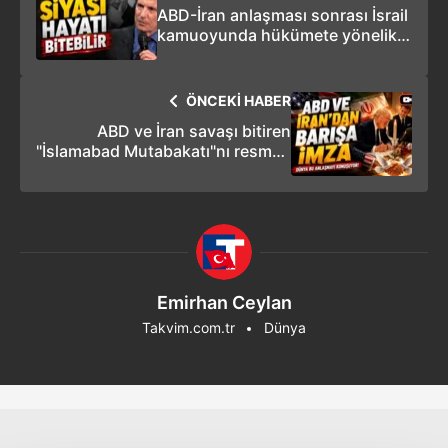
ABD-İran anlaşması sonrası İsrail
kamuoyunda hükümete yönelik
eleştiriler artıyor
ÖNCEKİ HABER
ABD ve İran savaşı bitiren
"İslamabad Mutabakatı"nı resmen
imzaladı!
Emirhan Ceylan
Takvim.com.tr
Dünya