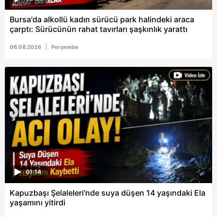
vasıtasıyla belirleyebilirsiniz. Çerezlere ilişkin detaylı bilgi
Bursa'da alkollü kadın sürücü park halindeki araca
için Ayarlar butonuna tıklayabilir,
Çerez Bilgilendirme
çarptı: Sürücünün rahat tavırları şaşkınlık yarattı
Metnimizi
ziyaret edebilirsiniz.
06.08.2026
Perşembe
6698 sayılı Kişisel Verilerin Korunması Kanunu uyarınca
hazırlanmış Aydınlatma Metnimizi okumak ve sitemizde
ilgili mevzuata uygun olarak kullanılan çerezlerle ilgili bilgi
almak için lütfen
tıklayınız
.
01:14
Kapuzbaşı Şelaleleri'nde suya düşen 14 yaşındaki Ela
yaşamını yitirdi