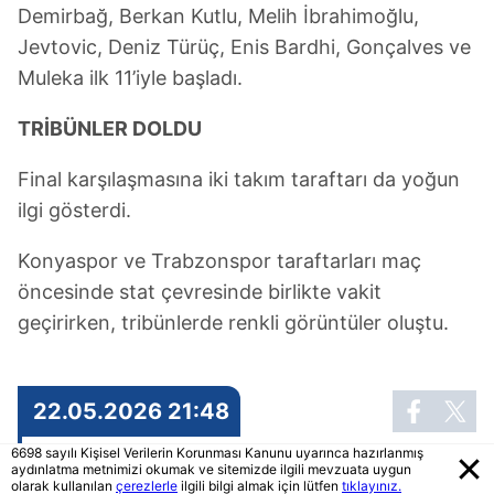
Demirbağ, Berkan Kutlu, Melih İbrahimoğlu,
Jevtovic, Deniz Türüç, Enis Bardhi, Gonçalves ve
Muleka ilk 11’iyle başladı.
TRİBÜNLER DOLDU
Final karşılaşmasına iki takım taraftarı da yoğun
ilgi gösterdi.
Konyaspor ve Trabzonspor taraftarları maç
öncesinde stat çevresinde birlikte vakit
geçirirken, tribünlerde renkli görüntüler oluştu.
22.05.2026 21:48
6698 sayılı Kişisel Verilerin Korunması Kanunu uyarınca hazırlanmış
FATİH TEKKE’DEN 7 DEĞİŞİKLİK
aydınlatma metnimizi okumak ve sitemizde ilgili mevzuata uygun
olarak kullanılan
çerezlerle
ilgili bilgi almak için lütfen
tıklayınız.