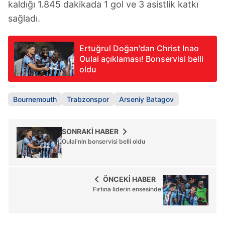
kaldığı 1.845 dakikada 1 gol ve 3 asistlik katkı
Çerezlere ilişkin tercihlerinizi aşağıda yer alan panel
sağladı.
vasıtasıyla belirleyebilirsiniz. Çerezlere ilişkin detaylı bilgi
için Ayarlar butonuna tıklayabilir,
Çerez Bilgilendirme
Ertuğrul Doğan'dan Christ Inao
Metnimizi
ziyaret edebilirsiniz.
Oulai açıklaması! Bonservisi belli
oldu
6698 sayılı Kişisel Verilerin Korunması Kanunu uyarınca
hazırlanmış Aydınlatma Metnimizi okumak ve sitemizde
ilgili mevzuata uygun olarak kullanılan çerezlerle ilgili bilgi
Bournemouth
Trabzonspor
Arseniy Batagov
almak için lütfen
tıklayınız
.
SONRAKİ HABER
Oulai'nin bonservisi belli oldu
ÖNCEKİ HABER
Fırtına liderin ensesinde!