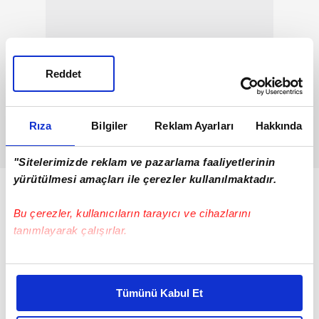
Reddet
Rıza
Bilgiler
Reklam Ayarları
Hakkında
"Sitelerimizde reklam ve pazarlama faaliyetlerinin
yürütülmesi amaçları ile çerezler kullanılmaktadır.
Bu çerezler, kullanıcıların tarayıcı ve cihazlarını
tanımlayarak çalışırlar.
Bu çerezlere izin vermeniz halinde sizlere özel
kişiselleştirilmiş reklamlar sunabilir, sayfalarımızda sizlere
Tümünü Kabul Et
daha iyi reklam deneyimi yaşatabiliriz. Bunu yaparken
amacımızın size daha iyi bir reklam deneyimi sunmak