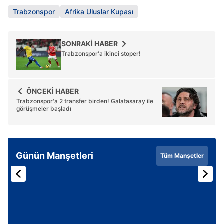
Metnimizi
ziyaret edebilirsiniz.
Trabzonspor
Afrika Uluslar Kupası
6698 sayılı Kişisel Verilerin Korunması Kanunu uyarınca
hazırlanmış Aydınlatma Metnimizi okumak ve sitemizde
SONRAKİ HABER
Trabzonspor'a ikinci stoper!
ilgili mevzuata uygun olarak kullanılan çerezlerle ilgili bilgi
almak için lütfen
tıklayınız
.
ÖNCEKİ HABER
Trabzonspor'a 2 transfer birden! Galatasaray ile
görüşmeler başladı
Günün Manşetleri
Tüm Manşetler