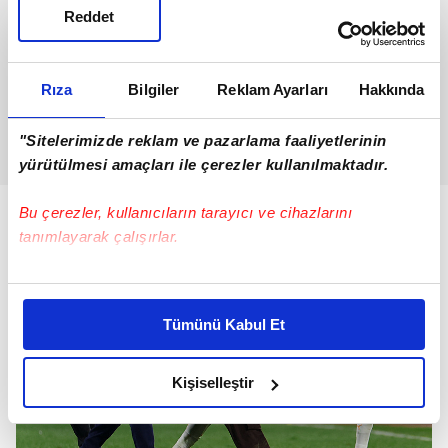
Reddet
Rıza
Bilgiler
Reklam Ayarları
Hakkında
"Sitelerimizde reklam ve pazarlama faaliyetlerinin
yürütülmesi amaçları ile çerezler kullanılmaktadır.
Bu çerezler, kullanıcıların tarayıcı ve cihazlarını
tanımlayarak çalışırlar.
Bu çerezlere izin vermeniz halinde sizlere özel
kişiselleştirilmiş reklamlar sunabilir, sayfalarımızda sizlere
Tümünü Kabul Et
daha iyi reklam deneyimi yaşatabiliriz. Bunu yaparken
amacımızın size daha iyi bir reklam deneyimi sunmak
olduğunu ve sizlere en iyi içerikleri sunabilmek adına
Kişiselleştir
elimizden gelen çabayı gösterdiğimizi ve bu noktada,
reklamların maliyetlerimizi karşılamak noktasında tek gelir