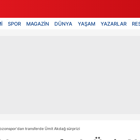
İ
SPOR
MAGAZİN
DÜNYA
YAŞAM
YAZARLAR
RE
bzonspor'dan transferde Ümit Akdağ sürprizi