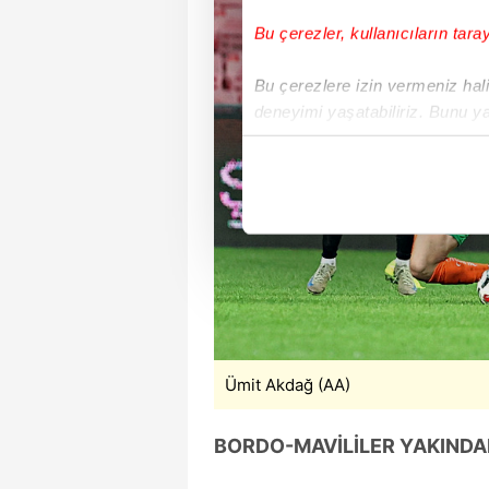
Bu çerezler, kullanıcıların tara
Bu çerezlere izin vermeniz halin
deneyimi yaşatabiliriz. Bunu y
içerikleri sunabilmek adına el
noktasında tek gelir kalemimiz 
Her halükârda, kullanıcılar, bu 
Sizlere daha iyi bir hizmet sun
çerezler vasıtasıyla çeşitli kiş
amacıyla kullanılmaktadır. Diğer
reklam/pazarlama faaliyetlerinin
Ümit Akdağ (AA)
Çerezlere ilişkin tercihlerinizi 
butonuna tıklayabilir,
Çerez Bi
BORDO-MAVİLİLER YAKINDA
6698 sayılı Kişisel Verilerin 