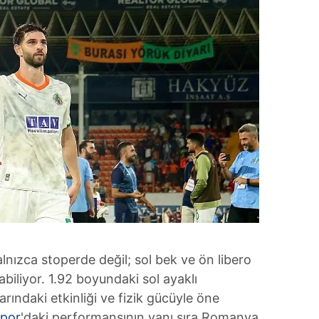
ızca stoperde değil; sol bek ve ön libero
iliyor. 1.92 boyundaki sol ayaklı
rındaki etkinliği ve fizik gücüyle öne
spor
'daki performansının yanı sıra Romanya