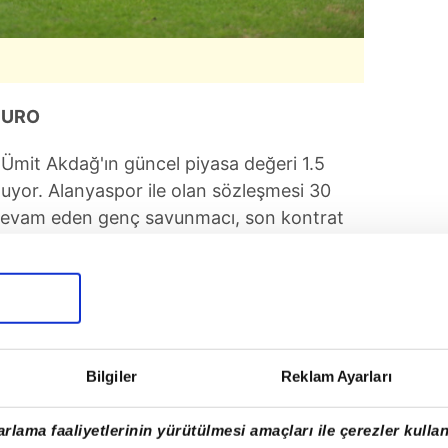
EURO
 Ümit Akdağ'ın güncel piyasa değeri 1.5
uyor. Alanyaspor ile olan sözleşmesi 30
 devam eden genç savunmacı, son kontrat
zaladı. Bu sezon Türkiye Kupası'nda 3
tlik katkı sağladı.
Bilgiler
Reklam Ayarları
rlama faaliyetlerinin yürütülmesi amaçları ile çerezler kullan