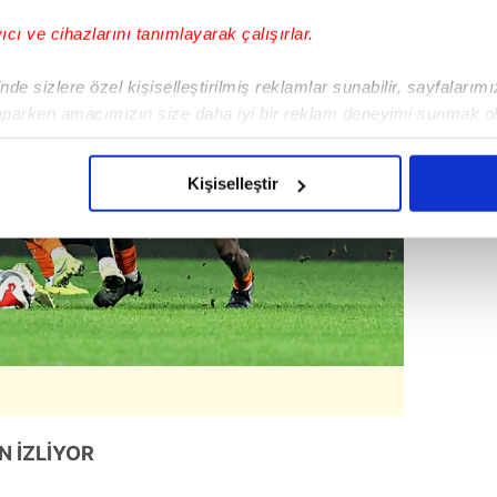
yıcı ve cihazlarını tanımlayarak çalışırlar.
de sizlere özel kişiselleştirilmiş reklamlar sunabilir, sayfalarım
aparken amacımızın size daha iyi bir reklam deneyimi sunmak ol
imizden gelen çabayı gösterdiğimizi ve bu noktada, reklamların ma
olduğunu sizlere hatırlatmak isteriz.
Kişiselleştir
çerezlere izin vermedikleri takdirde, kullanıcılara hedefli reklaml
abilmek için İnternet Sitemizde kendimize ve üçüncü kişilere ait 
isel verileriniz işlenmekte olup gerekli olan çerezler bilgi toplum
 çerezler, sitemizin daha işlevsel kılınması ve kişiselleştirilmes
 yapılması, amaçlarıyla sınırlı olarak açık rızanız dahilinde kulla
aşağıda yer alan panel vasıtasıyla belirleyebilirsiniz. Çerezlere iliş
lgilendirme Metnimizi
ziyaret edebilirsiniz.
N İZLİYOR
Korunması Kanunu uyarınca hazırlanmış Aydınlatma Metnimizi okum