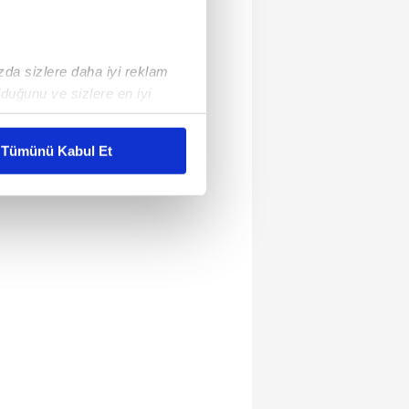
ızda sizlere daha iyi reklam
duğunu ve sizlere en iyi
liyetlerimizi karşılamak
Tümünü Kabul Et
ar gösterilmeyecektir."
çerezler kullanılmaktadır. Bu
u hizmetlerinin sunulması
i ve sizlere yönelik
nılacaktır.
kin detaylı bilgi için Ayarlar
ak ve sitemizde ilgili