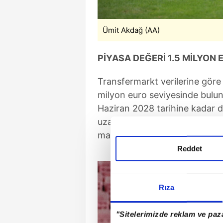
Ümit Akdağ (AA)
PİYASA DEĞERİ 1.5 MİLYON 
Transfermarkt verilerine göre
milyon euro seviyesinde bulun
Haziran 2028 tarihine kadar
uzatmasını Temmuz 2025'te im
maçta görev alan Akdağ, 1 asis
Reddet
Rıza
"Sitelerimizde reklam ve paza