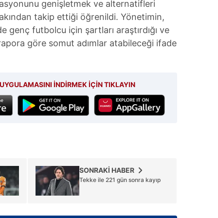
asyonunu genişletmek ve alternatifleri
 çerezlerle ilgili bilgi almak için lütfen
tıklayınız
.
kından takip ettiği öğrenildi. Yönetimin,
 genç futbolcu için şartları araştırdığı ve
 rapora göre somut adımlar atabileceği ifade
UYGULAMASINI İNDİRMEK İÇİN TIKLAYIN
SONRAKİ HABER
Tekke ile 221 gün sonra kayıp