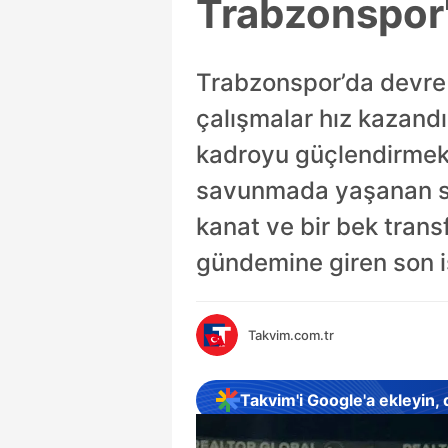
Trabzonspor'
Trabzonspor’da devre 
çalışmalar hız kazandı
kadroyu güçlendirmek 
savunmada yaşanan sor
kanat ve bir bek trans
gündemine giren son i
Takvim.com.tr
Takvim'i Google'a ekleyin,