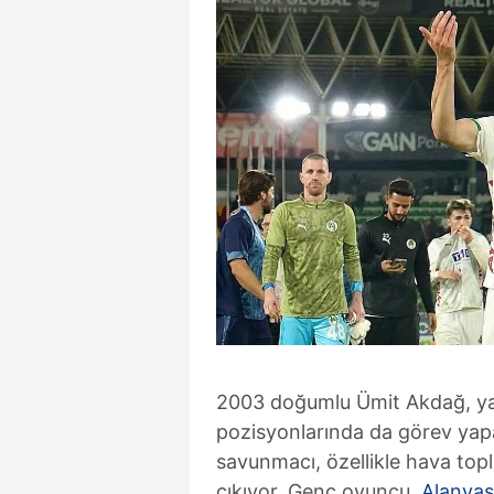
2003 doğumlu Ümit Akdağ, yaln
pozisyonlarında da görev yapab
savunmacı, özellikle hava topla
çıkıyor. Genç oyuncu,
Alanya