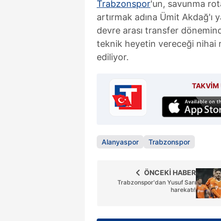
Trabzonspor
'un, savunma rot
mevzuata uygun olarak kullanılan
artırmak adına Ümit Akdağ'ı ya
devre arası transfer döneminde
teknik heyetin vereceği nihai
ediliyor.
TAKVİM 
Alanyaspor
Trabzonspor
ÖNCEKİ HABER
Trabzonspor'dan Yusuf Sarı
harekatı!