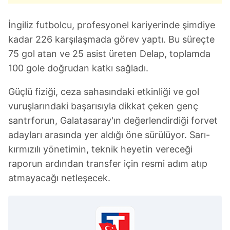
reklam/pazarlama faaliyetlerinin yapılması, amaçlarıyla
sınırlı olarak açık rızanız dahilinde kullanılacaktır.
İngiliz futbolcu, profesyonel kariyerinde şimdiye
kadar 226 karşılaşmada görev yaptı. Bu süreçte
Çerezlere ilişkin tercihlerinizi aşağıda yer alan panel
75 gol atan ve 25 asist üreten Delap, toplamda
vasıtasıyla belirleyebilirsiniz. Çerezlere ilişkin detaylı bilgi
100 gole doğrudan katkı sağladı.
için Ayarlar butonuna tıklayabilir,
Çerez Bilgilendirme
Metnimizi
ziyaret edebilirsiniz.
Güçlü fiziği, ceza sahasındaki etkinliği ve gol
vuruşlarındaki başarısıyla dikkat çeken genç
6698 sayılı Kişisel Verilerin Korunması Kanunu uyarınca
hazırlanmış Aydınlatma Metnimizi okumak ve sitemizde
santrforun, Galatasaray'ın değerlendirdiği forvet
ilgili mevzuata uygun olarak kullanılan çerezlerle ilgili bilgi
adayları arasında yer aldığı öne sürülüyor. Sarı-
almak için lütfen
tıklayınız
.
kırmızılı yönetimin, teknik heyetin vereceği
raporun ardından transfer için resmi adım atıp
atmayacağı netleşecek.