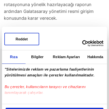
rotasyonuna yönelik hazırlayacağı raporun
ardından Galatasaray yönetimi resmi girişim
konusunda karar verecek.
Sarı-kırmızılıların mevcut kadro planlamasına
göre Delap için temasların hız kazanabileceği
Reddet
belirtiliyor.
Rıza
Bilgiler
Reklam Ayarları
Hakkında
"Sitelerimizde reklam ve pazarlama faaliyetlerinin
yürütülmesi amaçları ile çerezler kullanılmaktadır.
Bu çerezler, kullanıcıların tarayıcı ve cihazlarını
tanımlayarak çalışırlar.
Bu çerezlere izin vermeniz halinde sizlere özel