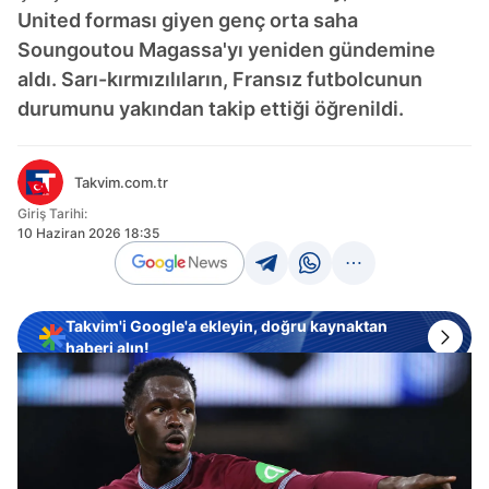
United forması giyen genç orta saha
Soungoutou Magassa'yı yeniden gündemine
aldı. Sarı-kırmızılıların, Fransız futbolcunun
durumunu yakından takip ettiği öğrenildi.
Takvim.com.tr
Giriş Tarihi:
10 Haziran 2026 18:35
Takvim'i Google'a ekleyin, doğru kaynaktan
haberi alın!