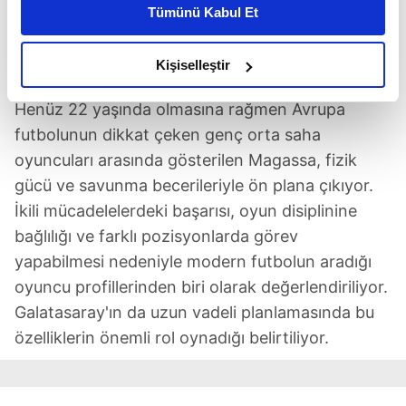
Tümünü Kabul Et
Soungoutou Magassa 5 kez Fransa adına oynadı
daha iyi reklam deneyimi yaşatabiliriz. Bunu yaparken
amacımızın size daha iyi bir reklam deneyimi sunmak
olduğunu ve sizlere en iyi içerikleri sunabilmek adına
Kişiselleştir
MODERN FUTBOLUN ARADIĞI PROFİL
elimizden gelen çabayı gösterdiğimizi ve bu noktada,
reklamların maliyetlerimizi karşılamak noktasında tek gelir
Henüz 22 yaşında olmasına rağmen Avrupa
kalemimiz olduğunu sizlere hatırlatmak isteriz.
futbolunun dikkat çeken genç orta saha
oyuncuları arasında gösterilen Magassa, fizik
Her halükârda, kullanıcılar, bu çerezlere izin vermedikleri
gücü ve savunma becerileriyle ön plana çıkıyor.
takdirde, kullanıcılara hedefli reklamlar
İkili mücadelelerdeki başarısı, oyun disiplinine
gösterilmeyecektir."
bağlılığı ve farklı pozisyonlarda görev
Sizlere daha iyi bir hizmet sunabilmek için İnternet
yapabilmesi nedeniyle modern futbolun aradığı
Sitemizde kendimize ve üçüncü kişilere ait çerezler
oyuncu profillerinden biri olarak değerlendiriliyor.
kullanılmaktadır. Bu çerezler vasıtasıyla çeşitli kişisel
Galatasaray'ın da uzun vadeli planlamasında bu
verileriniz işlenmekte olup gerekli olan çerezler bilgi
özelliklerin önemli rol oynadığı belirtiliyor.
toplumu hizmetlerinin sunulması amacıyla
kullanılmaktadır. Diğer çerezler, sitemizin daha işlevsel
kılınması ve kişiselleştirilmesi ve sizlere yönelik