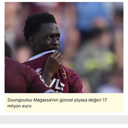
reklam/pazarlama faaliyetlerinin yapılması, amaçlarıyla
sınırlı olarak açık rızanız dahilinde kullanılacaktır.
Çerezlere ilişkin tercihlerinizi aşağıda yer alan panel
vasıtasıyla belirleyebilirsiniz. Çerezlere ilişkin detaylı bilgi
için Ayarlar butonuna tıklayabilir,
Çerez Bilgilendirme
Metnimizi
ziyaret edebilirsiniz.
6698 sayılı Kişisel Verilerin Korunması Kanunu uyarınca
hazırlanmış Aydınlatma Metnimizi okumak ve sitemizde
ilgili mevzuata uygun olarak kullanılan çerezlerle ilgili bilgi
almak için lütfen
tıklayınız
.
Soungoutou Magassa'nın güncel piyasa değeri 17
milyon euro