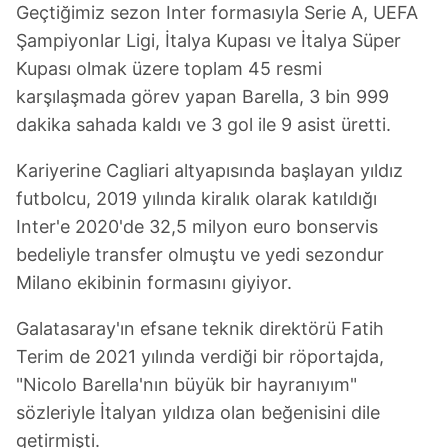
Geçtiğimiz sezon Inter formasıyla Serie A, UEFA
kullanılmaktadır. Diğer çerezler, sitemizin daha işlevsel
kılınması ve kişiselleştirilmesi ve sizlere yönelik
Şampiyonlar Ligi, İtalya Kupası ve İtalya Süper
reklam/pazarlama faaliyetlerinin yapılması, amaçlarıyla
Kupası olmak üzere toplam 45 resmi
sınırlı olarak açık rızanız dahilinde kullanılacaktır.
karşılaşmada görev yapan Barella, 3 bin 999
dakika sahada kaldı ve 3 gol ile 9 asist üretti.
Çerezlere ilişkin tercihlerinizi aşağıda yer alan panel
vasıtasıyla belirleyebilirsiniz. Çerezlere ilişkin detaylı bilgi
Kariyerine Cagliari altyapısında başlayan yıldız
için Ayarlar butonuna tıklayabilir,
Çerez Bilgilendirme
futbolcu, 2019 yılında kiralık olarak katıldığı
Metnimizi
ziyaret edebilirsiniz.
Inter'e 2020'de 32,5 milyon euro bonservis
6698 sayılı Kişisel Verilerin Korunması Kanunu uyarınca
bedeliyle transfer olmuştu ve yedi sezondur
hazırlanmış Aydınlatma Metnimizi okumak ve sitemizde
Milano ekibinin formasını giyiyor.
ilgili mevzuata uygun olarak kullanılan çerezlerle ilgili bilgi
almak için lütfen
tıklayınız
.
Galatasaray'ın efsane teknik direktörü Fatih
Terim de 2021 yılında verdiği bir röportajda,
"Nicolo Barella'nın büyük bir hayranıyım"
sözleriyle İtalyan yıldıza olan beğenisini dile
getirmişti.