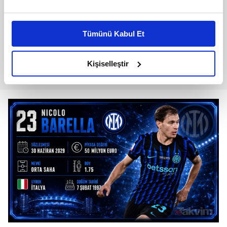
Bu çerezlere izin vermeniz halinde sizlere özel
kişiselleştirilmiş reklamlar sunabilir, sayfalarımızda sizlere
Tümünü Kabul Et
daha iyi reklam deneyimi yaşatabiliriz. Bunu yaparken
amacımızın size daha iyi bir reklam deneyimi sunmak
olduğunu ve sizlere en iyi içerikleri sunabilmek adına
Kişiselleştir
elimizden gelen çabayı gösterdiğimizi ve bu noktada,
reklamların maliyetlerimizi karşılamak noktasında tek gelir
kalemimiz olduğunu sizlere hatırlatmak isteriz.
Her halükârda, kullanıcılar, bu çerezlere izin vermedikleri
takdirde, kullanıcılara hedefli reklamlar
gösterilmeyecektir."
Sizlere daha iyi bir hizmet sunabilmek için İnternet
Sitemizde kendimize ve üçüncü kişilere ait çerezler
kullanılmaktadır. Bu çerezler vasıtasıyla çeşitli kişisel
verileriniz işlenmekte olup gerekli olan çerezler bilgi
toplumu hizmetlerinin sunulması amacıyla