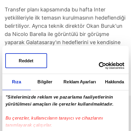
Transfer planı kapsamında bu hafta Inter
yetkilileriyle ilk temasın kurulmasının hedeflendiği
belirtiliyor. Ayrıca teknik direktör Okan Buruk'un
da Nicolo Barella ile görüntülü bir görüşme
yaparak Galatasaray'ın hedeflerini ve kendisine
düşündüğü rolü anlatmasının planlandığı aktarıldı.
Reddet
İtalya Milli Takımı'nın değişmez isimlerinden biri
olan 29 yaşındaki futbolcu için sarı-kırmızılı
yönetimin tüm imkanları değerlendireceği ifade
Rıza
Bilgiler
Reklam Ayarları
Hakkında
ediliyor.
"Sitelerimizde reklam ve pazarlama faaliyetlerinin
yürütülmesi amaçları ile çerezler kullanılmaktadır.
Bu çerezler, kullanıcıların tarayıcı ve cihazlarını
tanımlayarak çalışırlar.