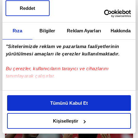
Reddet
Rıza
Bilgiler
Reklam Ayarları
Hakkında
"Sitelerimizde reklam ve pazarlama faaliyetlerinin
yürütülmesi amaçları ile çerezler kullanılmaktadır.
Bu çerezler, kullanıcıların tarayıcı ve cihazlarını
tanımlayarak çalışırlar.
Bu çerezlere izin vermeniz halinde sizlere özel
kişiselleştirilmiş reklamlar sunabilir, sayfalarımızda sizlere
Tümünü Kabul Et
daha iyi reklam deneyimi yaşatabiliriz. Bunu yaparken
amacımızın size daha iyi bir reklam deneyimi sunmak
olduğunu ve sizlere en iyi içerikleri sunabilmek adına
Kişiselleştir
elimizden gelen çabayı gösterdiğimizi ve bu noktada,
reklamların maliyetlerimizi karşılamak noktasında tek gelir