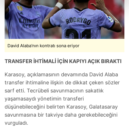
kalemimiz olduğunu sizlere hatırlatmak isteriz.
Her halükârda, kullanıcılar, bu çerezlere izin vermedikleri
takdirde, kullanıcılara hedefli reklamlar
gösterilmeyecektir."
David Alaba'nın kontratı sona eriyor
Sizlere daha iyi bir hizmet sunabilmek için İnternet
Sitemizde kendimize ve üçüncü kişilere ait çerezler
kullanılmaktadır. Bu çerezler vasıtasıyla çeşitli kişisel
TRANSFER İHTİMALİ İÇİN KAPIYI AÇIK BIRAKTI
verileriniz işlenmekte olup gerekli olan çerezler bilgi
toplumu hizmetlerinin sunulması amacıyla
Karasoy, açıklamasının devamında David Alaba
kullanılmaktadır. Diğer çerezler, sitemizin daha işlevsel
transfer ihtimaline ilişkin de dikkat çeken sözler
kılınması ve kişiselleştirilmesi ve sizlere yönelik
sarf etti. Tecrübeli savunmacının sakatlık
reklam/pazarlama faaliyetlerinin yapılması, amaçlarıyla
yaşamasaydı yönetimin transferi
sınırlı olarak açık rızanız dahilinde kullanılacaktır.
düşünebileceğini belirten Karasoy, Galatasaray
savunmasına bir takviye daha gerekebileceğini
Çerezlere ilişkin tercihlerinizi aşağıda yer alan panel
vasıtasıyla belirleyebilirsiniz. Çerezlere ilişkin detaylı bilgi
vurguladı.
için Ayarlar butonuna tıklayabilir,
Çerez Bilgilendirme