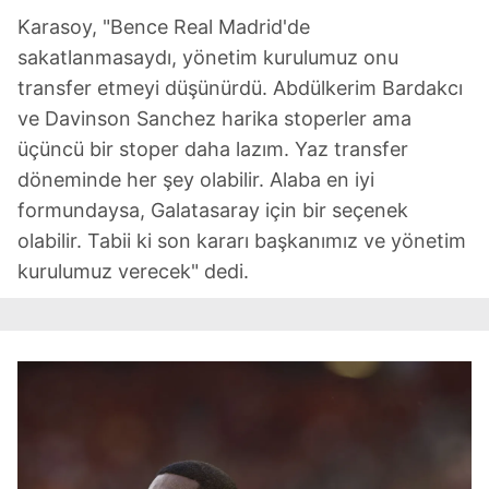
Metnimizi
ziyaret edebilirsiniz.
Karasoy, "Bence Real Madrid'de
sakatlanmasaydı, yönetim kurulumuz onu
6698 sayılı Kişisel Verilerin Korunması Kanunu uyarınca
transfer etmeyi düşünürdü. Abdülkerim Bardakcı
hazırlanmış Aydınlatma Metnimizi okumak ve sitemizde
ve Davinson Sanchez harika stoperler ama
ilgili mevzuata uygun olarak kullanılan çerezlerle ilgili bilgi
üçüncü bir stoper daha lazım. Yaz transfer
almak için lütfen
tıklayınız
.
döneminde her şey olabilir. Alaba en iyi
formundaysa, Galatasaray için bir seçenek
olabilir. Tabii ki son kararı başkanımız ve yönetim
kurulumuz verecek" dedi.