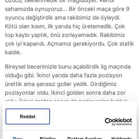
Üzücü, beklenmedik bir mağlubiyet. Kendi
sahamızda oynuyoruz... Bir önceki maça göre 9
oyuncu değiştirdik ama rakibimiz de öyleydi.
Kötü olan kısım, ilk yarıda hiç üretemedik. Çok
top kaybı yaptık, önü zorlayamadık. Rakibimiz
çok iyi kapandı. Açmamız gerekiyordu. Çok statik
kaldık.
Bireysel becerimizle bunu açabilirdik lig maçında
olduğu gibi. İkinci yarıda daha fazla pozisyon
ürettik ama şanssız goller yedik. Girdiğimiz
pozisyonlar oldu. İkinci golden sonra daha zor
oldu. İkinci golden sonra da pozisyonlar bulduk.
Hepimiz üzgünüz.
Reddet
Kupayı kazanmak istiyorduk, geçen sene bunu
yapmıştık. Bu sene başaramadık. Bizim için kendi
Rıza
Bilgiler
Reklam Ayarları
Hakkında