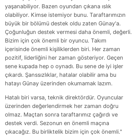
yaşanabiliyor. Bazen oyundan çıkana ıslık
ilgili mevzuata uygun olarak kullanılan çerezlerle ilgili bilgi
almak için lütfen
tıklayınız
.
olabiliyor. Kimse istemiyor bunu. Taraftarımızın
büyük bir bölümü destek oldu zaten Günay'a.
Çoğunluğun destek vermesi daha önemli, değerli.
Bizim için çok önemli bir oyuncu. Takım
içerisinde önemli kişiliklerden biri. Her zaman
pozitif, liderliğini her zaman gösteriyor. Geçen
sene kupada hep o oynadı. Bu sene de iyi işler
çıkardı. Şanssızlıklar, hatalar olabilir ama bu
hatayı Günay üzerinden okumamak lazım.
Hatalı biri varsa, teknik direktördür. Oyuncular
üzerinden değerlendirmek her zaman doğru
olmaz. Maçtan sonra taraftarımız çağırdı ve
destek verdi. Sezonun en önemli maçına
çıkacağız. Bu birliktelik bizim için çok önemli."