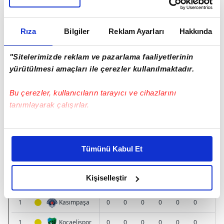
Rıza
Bilgiler
Reklam Ayarları
Hakkında
"Sitelerimizde reklam ve pazarlama faaliyetlerinin
yürütülmesi amaçları ile çerezler kullanılmaktadır.
Bu çerezler, kullanıcıların tarayıcı ve cihazlarını
tanımlayarak çalışırlar.
Bu çerezlere izin vermeniz halinde sizlere özel
kişiselleştirilmiş reklamlar sunabilir, sayfalarımızda sizlere
Tümünü Kabul Et
daha iyi reklam deneyimi yaşatabiliriz. Bunu yaparken
amacımızın size daha iyi bir reklam deneyimi sunmak
olduğunu ve sizlere en iyi içerikleri sunabilmek adına
Kişiselleştir
elimizden gelen çabayı gösterdiğimizi ve bu noktada,
reklamların maliyetlerimizi karşılamak noktasında tek gelir
kalemimiz olduğunu sizlere hatırlatmak isteriz.