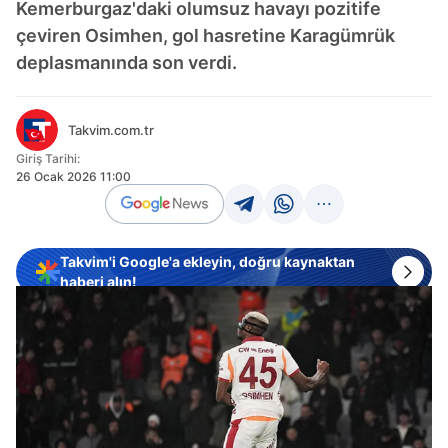
Kemerburgaz'daki olumsuz havayı pozitife
çeviren Osimhen, gol hasretine Karagümrük
deplasmanında son verdi.
Takvim.com.tr
Giriş Tarihi:
26 Ocak 2026 11:00
Takvim'i Google'a ekleyin, doğru kaynaktan
haberi alın!