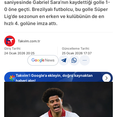
saniyesinde Gabriel Sara’nın kaydettiği golle 1-
0 öne geçti. Brezilyalı futbolcu, bu golle Süper
Lig’de sezonun en erken ve kulübünün de en
hızlı 4. golüne imza attı.
Takvim.com.tr
Giriş Tarihi:
Güncelleme Tarihi:
24 Ocak 2026 20:25
25 Ocak 2026 17:37
Takvim'i Google'a ekleyin, doğru kaynaktan
haberi alın!