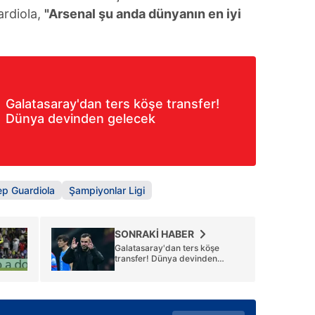
rdiola,
"Arsenal şu anda dünyanın en iyi
Galatasaray'dan ters köşe transfer!
Dünya devinden gelecek
ep Guardiola
Şampiyonlar Ligi
SONRAKİ HABER
Galatasaray'dan ters köşe
transfer! Dünya devinden
gelecek