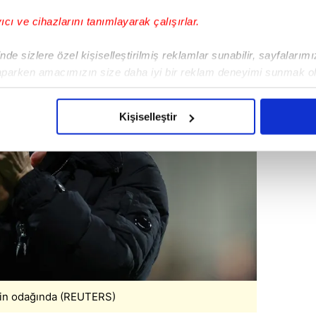
yıcı ve cihazlarını tanımlayarak çalışırlar.
de sizlere özel kişiselleştirilmiş reklamlar sunabilir, sayfalarım
aparken amacımızın size daha iyi bir reklam deneyimi sunmak ol
imizden gelen çabayı gösterdiğimizi ve bu noktada, reklamların ma
olduğunu sizlere hatırlatmak isteriz.
Kişiselleştir
çerezlere izin vermedikleri takdirde, kullanıcılara hedefli reklaml
abilmek için İnternet Sitemizde kendimize ve üçüncü kişilere ait 
isel verileriniz işlenmekte olup gerekli olan çerezler bilgi toplum
 çerezler, sitemizin daha işlevsel kılınması ve kişiselleştirilmes
 yapılması, amaçlarıyla sınırlı olarak açık rızanız dahilinde kulla
aşağıda yer alan panel vasıtasıyla belirleyebilirsiniz. Çerezlere iliş
lgilendirme Metnimizi
ziyaret edebilirsiniz.
erin odağında (REUTERS)
Korunması Kanunu uyarınca hazırlanmış Aydınlatma Metnimizi okum