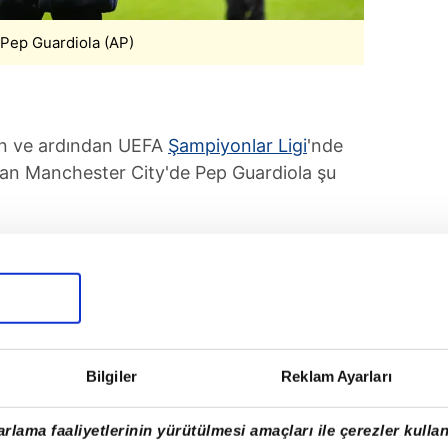
 Pep Guardiola (AP)
n ve ardından UEFA
Şampiyonlar Ligi
'nde
olan Manchester City'de Pep Guardiola şu
i? Kaybedemeyiz, öyle mi? Manchester
aç kaybetmememiz gerekiyor, bunu
Wolverhampton ile Galatasaray maçlarını
Bilgiler
Reklam Ayarları
rlama faaliyetlerinin yürütülmesi amaçları ile çerezler kullan