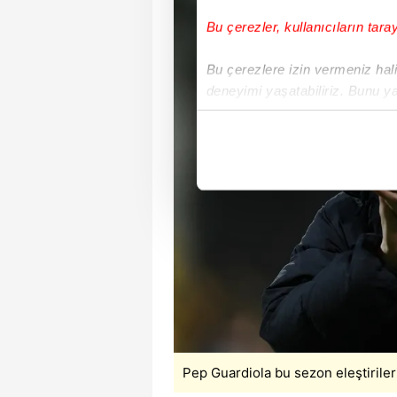
Bu çerezler, kullanıcıların tara
Bu çerezlere izin vermeniz halin
deneyimi yaşatabiliriz. Bunu y
içerikleri sunabilmek adına el
noktasında tek gelir kalemimiz 
Her halükârda, kullanıcılar, bu 
Sizlere daha iyi bir hizmet sun
çerezler vasıtasıyla çeşitli kiş
amacıyla kullanılmaktadır. Diğer
reklam/pazarlama faaliyetlerinin
Çerezlere ilişkin tercihlerinizi 
butonuna tıklayabilir,
Çerez Bi
Pep Guardiola bu sezon eleştiril
6698 sayılı Kişisel Verilerin 