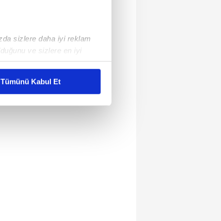
ızda sizlere daha iyi reklam
duğunu ve sizlere en iyi
liyetlerimizi karşılamak
Tümünü Kabul Et
ar gösterilmeyecektir."
çerezler kullanılmaktadır. Bu
u hizmetlerinin sunulması
i ve sizlere yönelik
nılacaktır.
kin detaylı bilgi için Ayarlar
ak ve sitemizde ilgili