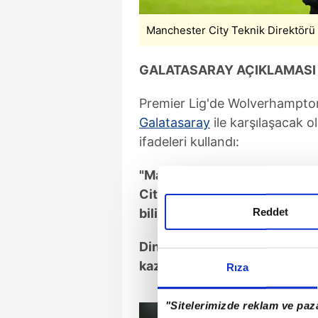
Manchester City Teknik Direktörü
GALATASARAY AÇIKLAMASI
Premier Lig'de Wolverhampto
Galatasaray
ile karşılaşacak 
ifadeleri kullandı:
"Maç kaybedemeyiz, değil m
City o kadar mükemmel ki m
Reddet
biliyorum. Olan bu, evet.
Dinamikleri değiştirmeli ve 
kazanmalıyız."
Rıza
"Sitelerimizde reklam ve paza