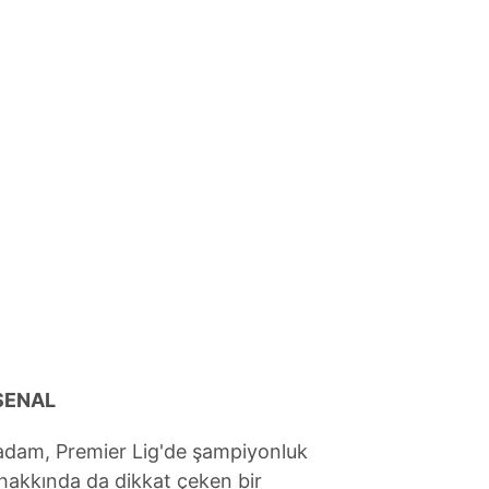
 çerezlerle ilgili bilgi almak için lütfen
tıklayınız
.
RSENAL
adam, Premier Lig'de şampiyonluk
 hakkında da dikkat çeken bir