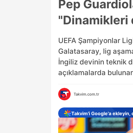
Pep Guardiol
"Dinamikleri 
UEFA Şampiyonlar Ligi
Galatasaray, lig aşam
İngiliz devinin teknik
açıklamalarda bulunara
Takvim.com.tr
Takvim'i Google'a ekleyin,