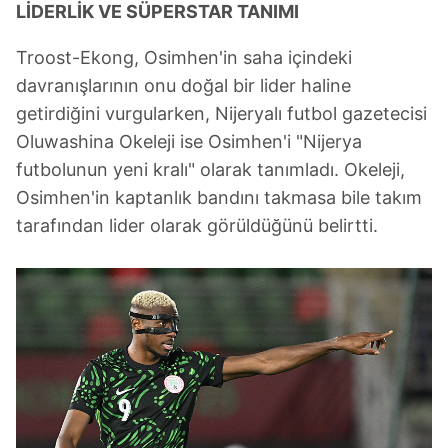
sınırlı olarak açık rızanız dahilinde kullanılacaktır.
LİDERLİK VE SÜPERSTAR TANIMI
Çerezlere ilişkin tercihlerinizi aşağıda yer alan panel
Troost-Ekong, Osimhen'in saha içindeki
vasıtasıyla belirleyebilirsiniz. Çerezlere ilişkin detaylı bilgi
davranışlarının onu doğal bir lider haline
için Ayarlar butonuna tıklayabilir,
Çerez Bilgilendirme
getirdiğini vurgularken, Nijeryalı futbol gazetecisi
Metnimizi
ziyaret edebilirsiniz.
Oluwashina Okeleji ise Osimhen'i "Nijerya
futbolunun yeni kralı" olarak tanımladı. Okeleji,
6698 sayılı Kişisel Verilerin Korunması Kanunu uyarınca
hazırlanmış Aydınlatma Metnimizi okumak ve sitemizde
Osimhen'in kaptanlık bandını takmasa bile takım
ilgili mevzuata uygun olarak kullanılan çerezlerle ilgili bilgi
tarafından lider olarak görüldüğünü belirtti.
almak için lütfen
tıklayınız
.