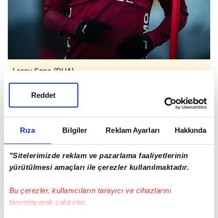
Leroy Sane (DHA)
Reddet
ANTRENMANDA TAKTİK AĞIRLIKLI ÇALIŞMA
Isınmanın ardından futbolcular iki grup halinde
Rıza
Bilgiler
Reklam Ayarları
Hakkında
8'e 2 pas çalışması yaptı. Antrenmanın son
bölümünde ise karşılaşmaya yönelik taktik
"Sitelerimizde reklam ve pazarlama faaliyetlerinin
organizasyonlar üzerinde duruldu. Teknik
yürütülmesi amaçları ile çerezler kullanılmaktadır.
heyetin, maç planına dair detayları oyunculara
aktardığı gözlendi.
Bu çerezler, kullanıcıların tarayıcı ve cihazlarını
tanımlayarak çalışırlar.