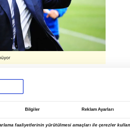
nüyor
Yıldırım yönetiminin, teknik direktörlük
 anlaşmaya vardığı ve resmi duyuruyu
belirtildi.
ki en önemli nedenin ise kulüp tarihindeki
Bilgiler
Reklam Ayarları
k olduğu ifade edildi.
rlama faaliyetlerinin yürütülmesi amaçları ile çerezler kullan