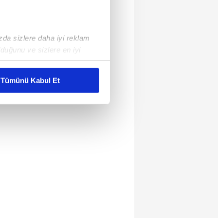
ızda sizlere daha iyi reklam
duğunu ve sizlere en iyi
liyetlerimizi karşılamak
Tümünü Kabul Et
ar gösterilmeyecektir."
çerezler kullanılmaktadır. Bu
u hizmetlerinin sunulması
i ve sizlere yönelik
nılacaktır.
kin detaylı bilgi için Ayarlar
ak ve sitemizde ilgili