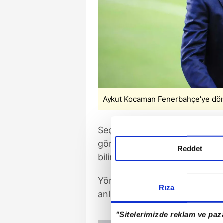
Aykut Kocaman Fenerbahçe'ye dö
Seçimden zaferle ayrılan Aziz 
görevi için Aykut Kocaman ile
Reddet
bilinçli olarak bugüne bıraktığı 
Yönetimin bu kararı almasında
Rıza
anlamlı bir tarihe vurgu yapma
"Sitelerimizde reklam ve paza