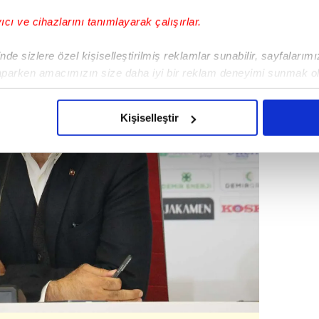
yıcı ve cihazlarını tanımlayarak çalışırlar.
de sizlere özel kişiselleştirilmiş reklamlar sunabilir, sayfalarım
aparken amacımızın size daha iyi bir reklam deneyimi sunmak ol
imizden gelen çabayı gösterdiğimizi ve bu noktada, reklamların ma
olduğunu sizlere hatırlatmak isteriz.
Kişiselleştir
çerezlere izin vermedikleri takdirde, kullanıcılara hedefli reklaml
abilmek için İnternet Sitemizde kendimize ve üçüncü kişilere ait 
isel verileriniz işlenmekte olup gerekli olan çerezler bilgi toplum
 çerezler, sitemizin daha işlevsel kılınması ve kişiselleştirilmes
 yapılması, amaçlarıyla sınırlı olarak açık rızanız dahilinde kulla
aşağıda yer alan panel vasıtasıyla belirleyebilirsiniz. Çerezlere iliş
lgilendirme Metnimizi
ziyaret edebilirsiniz.
Korunması Kanunu uyarınca hazırlanmış Aydınlatma Metnimizi okum