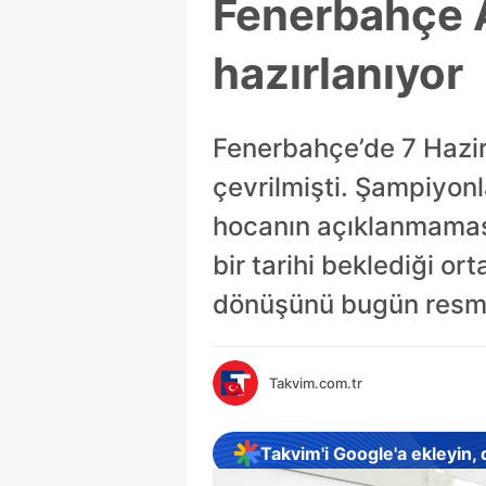
Fenerbahçe 
hazırlanıyor
Fenerbahçe’de 7 Hazira
çevrilmişti. Şampiyon
hocanın açıklanmaması
bir tarihi beklediği or
dönüşünü bugün resme
Takvim.com.tr
Takvim'i Google'a ekleyin,