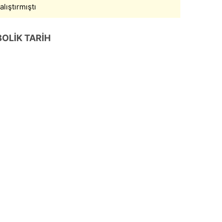
lıştırmıştı
 çerezlerle ilgili bilgi almak için lütfen
tıklayınız
.
OLİK TARİH