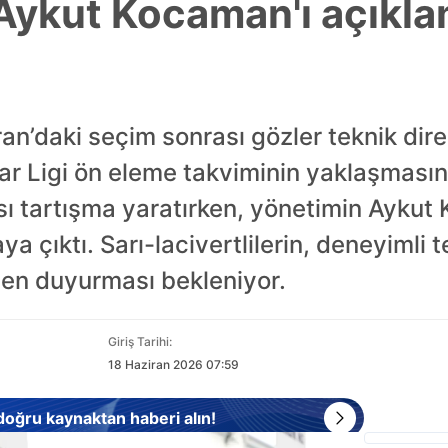
Aykut Kocaman'ı açıkl
n’daki seçim sonrası gözler teknik dire
lar Ligi ön eleme takviminin yaklaşması
 tartışma yaratırken, yönetimin Aykut
taya çıktı. Sarı-lacivertlilerin, deneyimli
n duyurması bekleniyor.
Giriş Tarihi:
18 Haziran 2026 07:59
 doğru kaynaktan haberi alın!