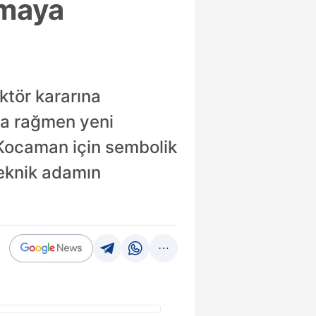
amaya
ktör kararına
na rağmen yeni
 Kocaman için sembolik
 teknik adamın