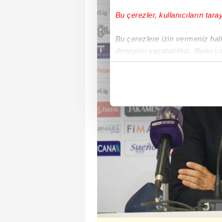
Bu çerezler, kullanıcıların tara
Bu çerezlere izin vermeniz halin
deneyimi yaşatabiliriz. Bunu y
içerikleri sunabilmek adına el
noktasında tek gelir kalemimiz 
Her halükârda, kullanıcılar, bu 
Sizlere daha iyi bir hizmet sun
çerezler vasıtasıyla çeşitli kiş
amacıyla kullanılmaktadır. Diğer
reklam/pazarlama faaliyetlerinin
Çerezlere ilişkin tercihlerinizi 
butonuna tıklayabilir,
Çerez Bi
6698 sayılı Kişisel Verilerin 