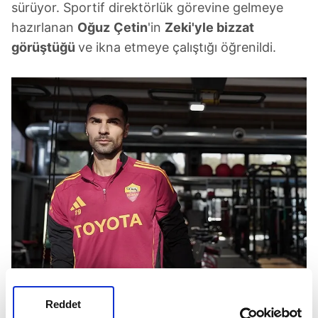
sürüyor. Sportif direktörlük görevine gelmeye
hazırlanan
Oğuz
Çetin
'in
Zeki'yle bizzat
görüştüğü
ve ikna etmeye çalıştığı öğrenildi.
Zeki Çelik. (Fotoğraf AA'ya aittir.)
Reddet