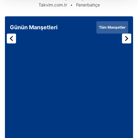
Takvim.com.tr
Fenerbahçe
Her halükârda, kullanıcılar, bu çerezlere izin vermedikleri
takdirde, kullanıcılara hedefli reklamlar
gösterilmeyecektir."
Günün Manşetleri
Tüm Manşetler
Sizlere daha iyi bir hizmet sunabilmek için İnternet
Sitemizde kendimize ve üçüncü kişilere ait çerezler
kullanılmaktadır. Bu çerezler vasıtasıyla çeşitli kişisel
verileriniz işlenmekte olup gerekli olan çerezler bilgi
toplumu hizmetlerinin sunulması amacıyla
kullanılmaktadır. Diğer çerezler, sitemizin daha işlevsel
kılınması ve kişiselleştirilmesi ve sizlere yönelik
reklam/pazarlama faaliyetlerinin yapılması, amaçlarıyla
sınırlı olarak açık rızanız dahilinde kullanılacaktır.
Çerezlere ilişkin tercihlerinizi aşağıda yer alan panel
vasıtasıyla belirleyebilirsiniz. Çerezlere ilişkin detaylı bilgi
için Ayarlar butonuna tıklayabilir,
Çerez Bilgilendirme
Metnimizi
ziyaret edebilirsiniz.