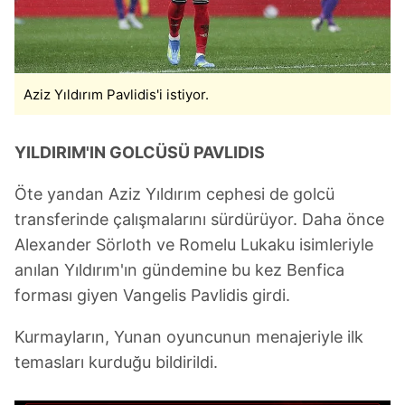
Çerezlere ilişkin tercihlerinizi aşağıda yer alan panel
vasıtasıyla belirleyebilirsiniz. Çerezlere ilişkin detaylı bilgi
için Ayarlar butonuna tıklayabilir,
Çerez Bilgilendirme
Metnimizi
ziyaret edebilirsiniz.
Aziz Yıldırım Pavlidis'i istiyor.
6698 sayılı Kişisel Verilerin Korunması Kanunu uyarınca
hazırlanmış Aydınlatma Metnimizi okumak ve sitemizde
YILDIRIM'IN GOLCÜSÜ PAVLIDIS
ilgili mevzuata uygun olarak kullanılan çerezlerle ilgili bilgi
almak için lütfen
tıklayınız
.
Öte yandan Aziz Yıldırım cephesi de golcü
transferinde çalışmalarını sürdürüyor. Daha önce
Alexander Sörloth ve Romelu Lukaku isimleriyle
anılan Yıldırım'ın gündemine bu kez Benfica
forması giyen Vangelis Pavlidis girdi.
Kurmayların, Yunan oyuncunun menajeriyle ilk
temasları kurduğu bildirildi.