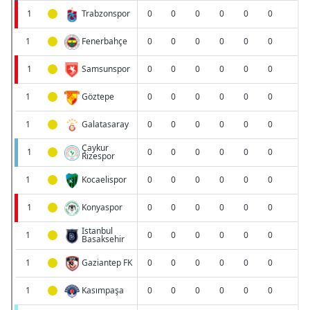
Sizlere daha iyi bir hizmet sunabilmek için İnternet
Sitemizde kendimize ve üçüncü kişilere ait çerezler
kullanılmaktadır. Bu çerezler vasıtasıyla çeşitli kişisel
verileriniz işlenmekte olup gerekli olan çerezler bilgi
toplumu hizmetlerinin sunulması amacıyla
kullanılmaktadır. Diğer çerezler, sitemizin daha işlevsel
kılınması ve kişiselleştirilmesi ve sizlere yönelik
reklam/pazarlama faaliyetlerinin yapılması, amaçlarıyla
sınırlı olarak açık rızanız dahilinde kullanılacaktır.
Çerezlere ilişkin tercihlerinizi aşağıda yer alan panel
vasıtasıyla belirleyebilirsiniz. Çerezlere ilişkin detaylı bilgi
için Ayarlar butonuna tıklayabilir,
Çerez Bilgilendirme
Metnimizi
ziyaret edebilirsiniz.
6698 sayılı Kişisel Verilerin Korunması Kanunu uyarınca
hazırlanmış Aydınlatma Metnimizi okumak ve sitemizde
ilgili mevzuata uygun olarak kullanılan çerezlerle ilgili bilgi
almak için lütfen
tıklayınız
.