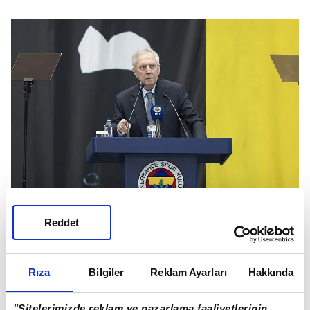
Reddet
Aziz Yıldırım, ilk başkanlık döneminde olduğu gibi
stadyumu büyütmeyi hedefliyor.
Rıza
Bilgiler
Reklam Ayarları
Hakkında
HEDEF 65 BİN KAPASİTE
"Sitelerimizde reklam ve pazarlama faaliyetlerinin