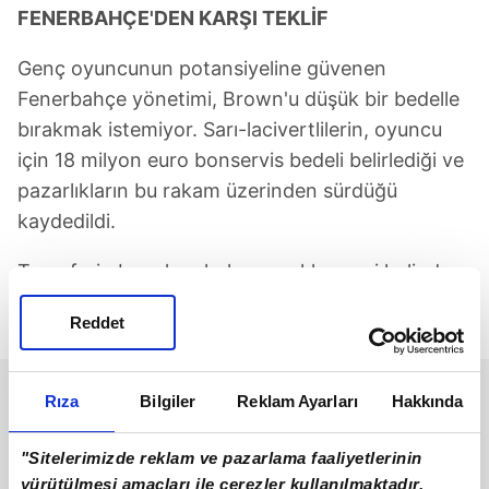
FENERBAHÇE'DEN KARŞI TEKLİF
Genç oyuncunun potansiyeline güvenen
Fenerbahçe yönetimi, Brown'u düşük bir bedelle
bırakmak istemiyor. Sarı-lacivertlilerin, oyuncu
için 18 milyon euro bonservis bedeli belirlediği ve
pazarlıkların bu rakam üzerinden sürdüğü
kaydedildi.
Transferin bu rakamlarla gerçekleşmesi halinde
Archie Brown, kulüp tarihinin en yüksek bedelli
Reddet
bek satışlarından biri olarak kayıtlara geçecek.
Rıza
Bilgiler
Reklam Ayarları
Hakkında
"Sitelerimizde reklam ve pazarlama faaliyetlerinin
yürütülmesi amaçları ile çerezler kullanılmaktadır.