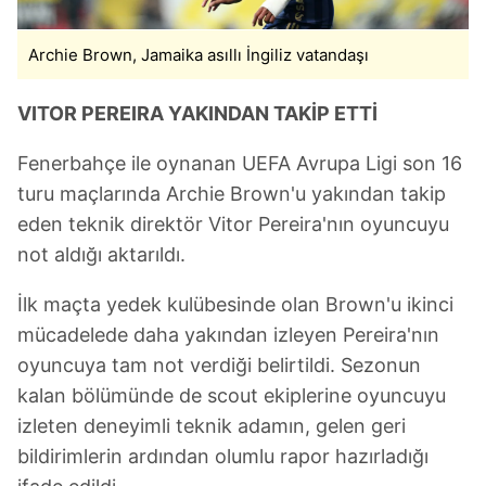
Sitemizde kendimize ve üçüncü kişilere ait çerezler
kullanılmaktadır. Bu çerezler vasıtasıyla çeşitli kişisel
Archie Brown, Jamaika asıllı İngiliz vatandaşı
verileriniz işlenmekte olup gerekli olan çerezler bilgi
toplumu hizmetlerinin sunulması amacıyla
kullanılmaktadır. Diğer çerezler, sitemizin daha işlevsel
VITOR PEREIRA YAKINDAN TAKİP ETTİ
kılınması ve kişiselleştirilmesi ve sizlere yönelik
reklam/pazarlama faaliyetlerinin yapılması, amaçlarıyla
Fenerbahçe ile oynanan UEFA Avrupa Ligi son 16
sınırlı olarak açık rızanız dahilinde kullanılacaktır.
turu maçlarında Archie Brown'u yakından takip
eden teknik direktör Vitor Pereira'nın oyuncuyu
Çerezlere ilişkin tercihlerinizi aşağıda yer alan panel
not aldığı aktarıldı.
vasıtasıyla belirleyebilirsiniz. Çerezlere ilişkin detaylı bilgi
için Ayarlar butonuna tıklayabilir,
Çerez Bilgilendirme
İlk maçta yedek kulübesinde olan Brown'u ikinci
Metnimizi
ziyaret edebilirsiniz.
mücadelede daha yakından izleyen Pereira'nın
oyuncuya tam not verdiği belirtildi. Sezonun
6698 sayılı Kişisel Verilerin Korunması Kanunu uyarınca
kalan bölümünde de scout ekiplerine oyuncuyu
hazırlanmış Aydınlatma Metnimizi okumak ve sitemizde
ilgili mevzuata uygun olarak kullanılan çerezlerle ilgili bilgi
izleten deneyimli teknik adamın, gelen geri
almak için lütfen
tıklayınız
.
bildirimlerin ardından olumlu rapor hazırladığı