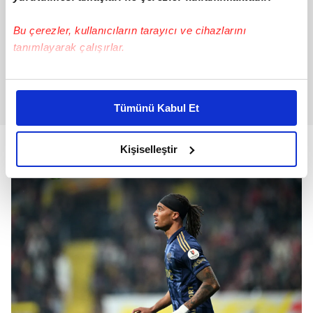
Bu çerezler, kullanıcıların tarayıcı ve cihazlarını
tanımlayarak çalışırlar.
Bu çerezlere izin vermeniz halinde sizlere özel
kişiselleştirilmiş reklamlar sunabilir, sayfalarımızda sizlere
Tümünü Kabul Et
daha iyi reklam deneyimi yaşatabiliriz. Bunu yaparken
amacımızın size daha iyi bir reklam deneyimi sunmak
olduğunu ve sizlere en iyi içerikleri sunabilmek adına
Kişiselleştir
elimizden gelen çabayı gösterdiğimizi ve bu noktada,
reklamların maliyetlerimizi karşılamak noktasında tek gelir
kalemimiz olduğunu sizlere hatırlatmak isteriz.
Her halükârda, kullanıcılar, bu çerezlere izin vermedikleri
takdirde, kullanıcılara hedefli reklamlar
gösterilmeyecektir."
Sizlere daha iyi bir hizmet sunabilmek için İnternet