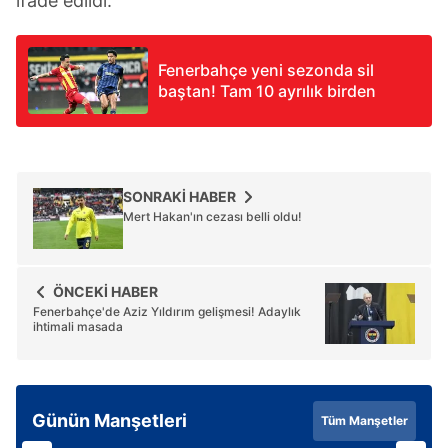
ifade edildi.
Fenerbahçe yeni sezonda sil
baştan! Tam 10 ayrılık birden
SONRAKİ HABER
Mert Hakan'ın cezası belli oldu!
ÖNCEKİ HABER
Fenerbahçe'de Aziz Yıldırım gelişmesi! Adaylık
ihtimali masada
Günün Manşetleri
Tüm Manşetler