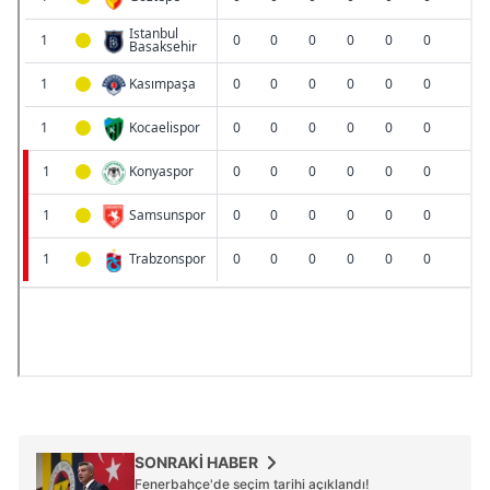
için Ayarlar butonuna tıklayabilir,
Çerez Bilgilendirme
Metnimizi
ziyaret edebilirsiniz.
6698 sayılı Kişisel Verilerin Korunması Kanunu uyarınca
hazırlanmış Aydınlatma Metnimizi okumak ve sitemizde
ilgili mevzuata uygun olarak kullanılan çerezlerle ilgili bilgi
almak için lütfen
tıklayınız
.
SONRAKİ HABER
Fenerbahçe'de seçim tarihi açıklandı!