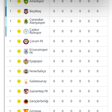
kalemimiz olduğunu sizlere hatırlatmak isteriz.
Her halükârda, kullanıcılar, bu çerezlere izin vermedikleri
takdirde, kullanıcılara hedefli reklamlar
gösterilmeyecektir."
Sizlere daha iyi bir hizmet sunabilmek için İnternet
Sitemizde kendimize ve üçüncü kişilere ait çerezler
kullanılmaktadır. Bu çerezler vasıtasıyla çeşitli kişisel
verileriniz işlenmekte olup gerekli olan çerezler bilgi
toplumu hizmetlerinin sunulması amacıyla
kullanılmaktadır. Diğer çerezler, sitemizin daha işlevsel
kılınması ve kişiselleştirilmesi ve sizlere yönelik
reklam/pazarlama faaliyetlerinin yapılması, amaçlarıyla
sınırlı olarak açık rızanız dahilinde kullanılacaktır.
Çerezlere ilişkin tercihlerinizi aşağıda yer alan panel
vasıtasıyla belirleyebilirsiniz. Çerezlere ilişkin detaylı bilgi