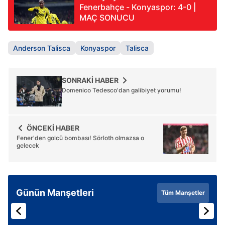
Fenerbahçe - Konyaspor: 4-0 |
MAÇ SONUCU
Anderson Talisca
Konyaspor
Talisca
SONRAKİ HABER
Domenico Tedesco'dan galibiyet yorumu!
ÖNCEKİ HABER
Fener'den golcü bombası! Sörloth olmazsa o
gelecek
Günün Manşetleri
Tüm Manşetler