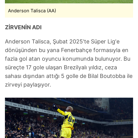
sınırlı olarak açık rızanız dahilinde kullanılacaktır.
Anderson Talisca (AA)
Çerezlere ilişkin tercihlerinizi aşağıda yer alan panel
vasıtasıyla belirleyebilirsiniz. Çerezlere ilişkin detaylı bilgi
ZİRVENİN ADI
için Ayarlar butonuna tıklayabilir,
Çerez Bilgilendirme
Metnimizi
ziyaret edebilirsiniz.
Anderson Talisca, Şubat 2025'te Süper Lig'e
dönüşünden bu yana Fenerbahçe formasıyla en
6698 sayılı Kişisel Verilerin Korunması Kanunu uyarınca
fazla gol atan oyuncu konumunda bulunuyor. Bu
hazırlanmış Aydınlatma Metnimizi okumak ve sitemizde
süreçte 17 gole ulaşan Brezilyalı yıldız, ceza
ilgili mevzuata uygun olarak kullanılan çerezlerle ilgili bilgi
almak için lütfen
tıklayınız
.
sahası dışından attığı 5 golle de Bilal Boutobba ile
zirveyi paylaşıyor.