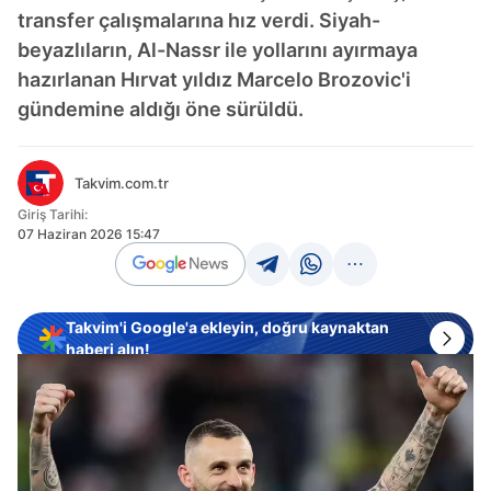
transfer çalışmalarına hız verdi. Siyah-
beyazlıların, Al-Nassr ile yollarını ayırmaya
hazırlanan Hırvat yıldız Marcelo Brozovic'i
gündemine aldığı öne sürüldü.
Takvim.com.tr
Giriş Tarihi:
07 Haziran 2026 15:47
Takvim'i Google'a ekleyin, doğru kaynaktan
haberi alın!