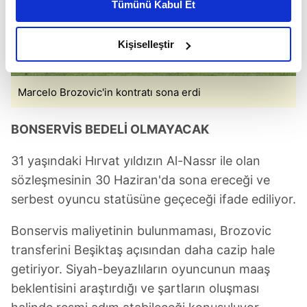
Tümünü Kabul Et
daha iyi reklam deneyimi yaşatabiliriz. Bunu yaparken
amacımızın size daha iyi bir reklam deneyimi sunmak
olduğunu ve sizlere en iyi içerikleri sunabilmek adına
Kişiselleştir
elimizden gelen çabayı gösterdiğimizi ve bu noktada,
reklamların maliyetlerimizi karşılamak noktasında tek gelir
Marcelo Brozovic'in kontratı sona erdi
kalemimiz olduğunu sizlere hatırlatmak isteriz.
Her halükârda, kullanıcılar, bu çerezlere izin vermedikleri
BONSERVİS BEDELİ OLMAYACAK
takdirde, kullanıcılara hedefli reklamlar
gösterilmeyecektir."
31 yaşındaki Hırvat yıldızın Al-Nassr ile olan
sözleşmesinin 30 Haziran'da sona ereceği ve
Sizlere daha iyi bir hizmet sunabilmek için İnternet
serbest oyuncu statüsüne geçeceği ifade ediliyor.
Sitemizde kendimize ve üçüncü kişilere ait çerezler
kullanılmaktadır. Bu çerezler vasıtasıyla çeşitli kişisel
Bonservis maliyetinin bulunmaması, Brozovic
verileriniz işlenmekte olup gerekli olan çerezler bilgi
transferini Beşiktaş açısından daha cazip hale
toplumu hizmetlerinin sunulması amacıyla
getiriyor. Siyah-beyazlıların oyuncunun maaş
kullanılmaktadır. Diğer çerezler, sitemizin daha işlevsel
beklentisini araştırdığı ve şartların oluşması
kılınması ve kişiselleştirilmesi ve sizlere yönelik
reklam/pazarlama faaliyetlerinin yapılması, amaçlarıyla