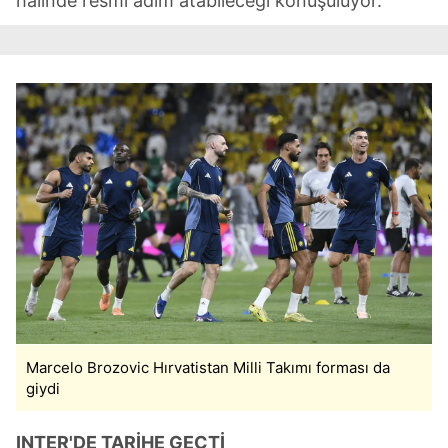
halinde resmi adım atabileceği konuşuluyor.
sınırlı olarak açık rızanız dahilinde kullanılacaktır.
Çerezlere ilişkin tercihlerinizi aşağıda yer alan panel
vasıtasıyla belirleyebilirsiniz. Çerezlere ilişkin detaylı bilgi
için Ayarlar butonuna tıklayabilir,
Çerez Bilgilendirme
Metnimizi
ziyaret edebilirsiniz.
6698 sayılı Kişisel Verilerin Korunması Kanunu uyarınca
hazırlanmış Aydınlatma Metnimizi okumak ve sitemizde
ilgili mevzuata uygun olarak kullanılan çerezlerle ilgili bilgi
almak için lütfen
tıklayınız
.
Marcelo Brozovic Hırvatistan Milli Takımı forması da
giydi
INTER'DE TARİHE GEÇTİ