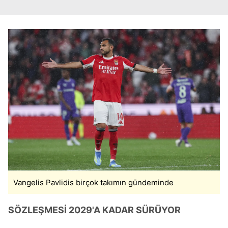
hazırlanmış Aydınlatma Metnimizi okumak ve sitemizde
ilgili mevzuata uygun olarak kullanılan çerezlerle ilgili bilgi
almak için lütfen
tıklayınız
.
Vangelis Pavlidis birçok takımın gündeminde
SÖZLEŞMESİ 2029'A KADAR SÜRÜYOR