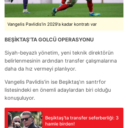
Vangelis Pavlidis'in 2029'a kadar kontratı var
BEŞİKTAŞ'TA GOLCÜ OPERASYONU
Siyah-beyazlı yönetim, yeni teknik direktörün
belirlenmesinin ardından transfer çalışmalarına
daha da hız vermeyi planlıyor.
Vangelis Pavlidis'in ise Beşiktaş'ın santrfor
listesindeki en önemli adaylardan biri olduğu
konuşuluyor.
Beşiktaş'ta transfer seferberliği: 3
hamle birden!