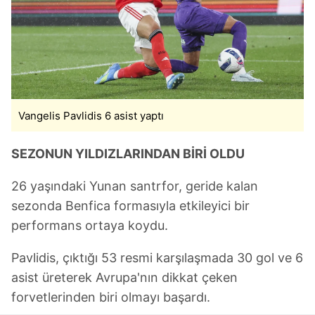
takdirde, kullanıcılara hedefli reklamlar
gösterilmeyecektir."
Sizlere daha iyi bir hizmet sunabilmek için İnternet
Sitemizde kendimize ve üçüncü kişilere ait çerezler
kullanılmaktadır. Bu çerezler vasıtasıyla çeşitli kişisel
verileriniz işlenmekte olup gerekli olan çerezler bilgi
Vangelis Pavlidis 6 asist yaptı
toplumu hizmetlerinin sunulması amacıyla
kullanılmaktadır. Diğer çerezler, sitemizin daha işlevsel
SEZONUN YILDIZLARINDAN BİRİ OLDU
kılınması ve kişiselleştirilmesi ve sizlere yönelik
reklam/pazarlama faaliyetlerinin yapılması, amaçlarıyla
26 yaşındaki Yunan santrfor, geride kalan
sınırlı olarak açık rızanız dahilinde kullanılacaktır.
sezonda Benfica formasıyla etkileyici bir
Çerezlere ilişkin tercihlerinizi aşağıda yer alan panel
performans ortaya koydu.
vasıtasıyla belirleyebilirsiniz. Çerezlere ilişkin detaylı bilgi
için Ayarlar butonuna tıklayabilir,
Çerez Bilgilendirme
Pavlidis, çıktığı 53 resmi karşılaşmada 30 gol ve 6
Metnimizi
ziyaret edebilirsiniz.
asist üreterek Avrupa'nın dikkat çeken
forvetlerinden biri olmayı başardı.
6698 sayılı Kişisel Verilerin Korunması Kanunu uyarınca