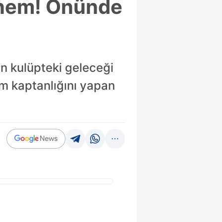
dönem! Önünde
ın kulüpteki geleceği
ım kaptanlığını yapan