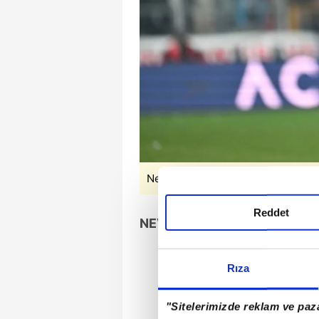
Necip Uysal, Beşiktaş'a geri döne
Reddet
NEVZAT DEMİR İLE YÖNETİM
Rıza
"Sitelerimizde reklam ve paza