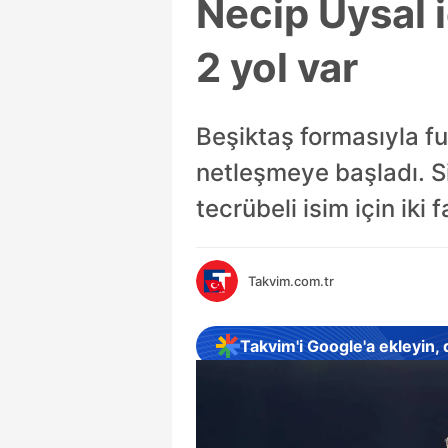
Necip Uysal 
2 yol var
Beşiktaş formasıyla fu
netleşmeye başladı. Si
tecrübeli isim için iki
Takvim.com.tr
Takvim'i Google'a ekleyin,