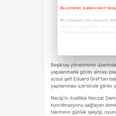
Bu çerezler, kullanıcıların tara
Bu çerezlere izin vermeniz halin
deneyimi yaşatabiliriz. Bunu y
içerikleri sunabilmek adına el
noktasında tek gelir kalemimiz 
Her halükârda, kullanıcılar, bu 
Sizlere daha iyi bir hizmet sun
Beşiktaş yönetiminin üzerinde
çerezler vasıtasıyla çeşitli kiş
yapılanmada görev alması plan
amacıyla kullanılmaktadır. Diğer
scout şefi Eduard Graf'tan ba
reklam/pazarlama faaliyetlerinin
yapılanması içerisinde görev 
Çerezlere ilişkin tercihlerinizi 
Necip'in özellikle Nevzat Demi
butonuna tıklayabilir,
Çerez Bi
koordinasyonu sağlayan isimle
takımının günlük işleyişi, oyun
6698 sayılı Kişisel Verilerin 