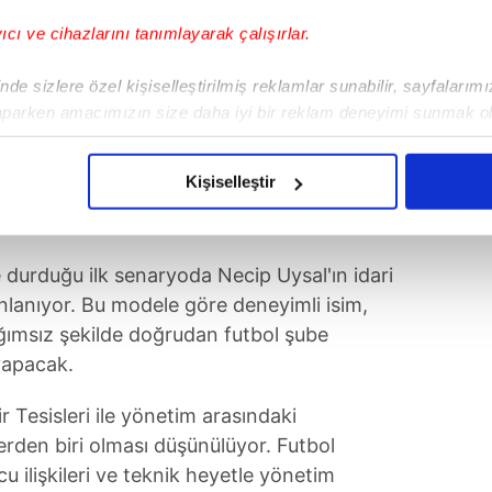
yıcı ve cihazlarını tanımlayarak çalışırlar.
de sizlere özel kişiselleştirilmiş reklamlar sunabilir, sayfalarım
aparken amacımızın size daha iyi bir reklam deneyimi sunmak ol
imizden gelen çabayı gösterdiğimizi ve bu noktada, reklamların ma
olduğunu sizlere hatırlatmak isteriz.
Kişiselleştir
çerezlere izin vermedikleri takdirde, kullanıcılara hedefli reklaml
abilmek için İnternet Sitemizde kendimize ve üçüncü kişilere ait 
 durduğu ilk senaryoda Necip Uysal'ın idari
isel verileriniz işlenmekte olup gerekli olan çerezler bilgi toplum
lanıyor. Bu modele göre deneyimli isim,
 çerezler, sitemizin daha işlevsel kılınması ve kişiselleştirilmes
ğımsız şekilde doğrudan futbol şube
 yapılması, amaçlarıyla sınırlı olarak açık rızanız dahilinde kulla
yapacak.
aşağıda yer alan panel vasıtasıyla belirleyebilirsiniz. Çerezlere iliş
r Tesisleri ile yönetim arasındaki
lgilendirme Metnimizi
ziyaret edebilirsiniz.
rden biri olması düşünülüyor. Futbol
cu ilişkileri ve teknik heyetle yönetim
Korunması Kanunu uyarınca hazırlanmış Aydınlatma Metnimizi okum