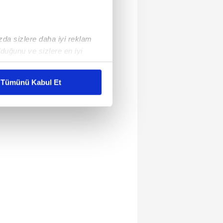
ızda sizlere daha iyi reklam
duğunu ve sizlere en iyi
liyetlerimizi karşılamak
Tümünü Kabul Et
ar gösterilmeyecektir."
çerezler kullanılmaktadır. Bu
u hizmetlerinin sunulması
i ve sizlere yönelik
nılacaktır.
kin detaylı bilgi için Ayarlar
ak ve sitemizde ilgili