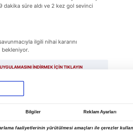
 dakika süre aldı ve 2 kez gol sevinci
savunmacıyla ilgili nihai kararını
bekleniyor.
UYGULAMASINI İNDİRMEK İÇİN TIKLAYIN
aş
Bilgiler
Reklam Ayarları
SONRAKİ HABER
Beşiktaş Yasin Özcan için Aston
rlama faaliyetlerinin yürütülmesi amaçları ile çerezler kullan
Villa ile anlaştı