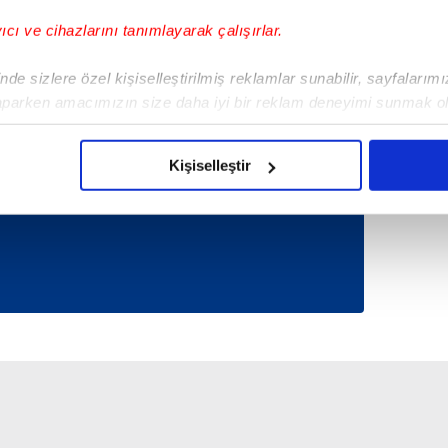
yıcı ve cihazlarını tanımlayarak çalışırlar.
de sizlere özel kişiselleştirilmiş reklamlar sunabilir, sayfalarım
Tüm Manşetler
aparken amacımızın size daha iyi bir reklam deneyimi sunmak ol
imizden gelen çabayı gösterdiğimizi ve bu noktada, reklamların ma
olduğunu sizlere hatırlatmak isteriz.
Kişiselleştir
çerezlere izin vermedikleri takdirde, kullanıcılara hedefli reklaml
abilmek için İnternet Sitemizde kendimize ve üçüncü kişilere ait 
isel verileriniz işlenmekte olup gerekli olan çerezler bilgi toplum
 çerezler, sitemizin daha işlevsel kılınması ve kişiselleştirilmes
 yapılması, amaçlarıyla sınırlı olarak açık rızanız dahilinde kulla
aşağıda yer alan panel vasıtasıyla belirleyebilirsiniz. Çerezlere iliş
lgilendirme Metnimizi
ziyaret edebilirsiniz.
Korunması Kanunu uyarınca hazırlanmış Aydınlatma Metnimizi okum