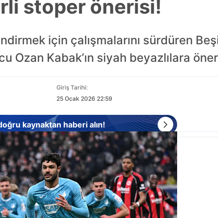
rli stoper önerisi!
ndirmek için çalışmalarını sürdüren Be
lcu Ozan Kabak’ın siyah beyazlılara öneril
Giriş Tarihi:
25 Ocak 2026 22:59
 doğru kaynaktan haberi alın!