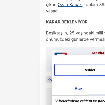
çıkan
Ozan Kabak
, toplam 399
yaşadı.
KARAR BEKLENİYOR
Beşiktaş'ın, 25 yaşındaki milli 
önümüzdeki günlerde vermesi 
TAKVİM 
Reddet
Ozan Kabak
Hoffenheim
Beşikt
Rıza
ÖNCEKİ HABER
Beşiktaş'tan Ozan Kabak
"Sitelerimizde reklam ve paza
sürprizi!