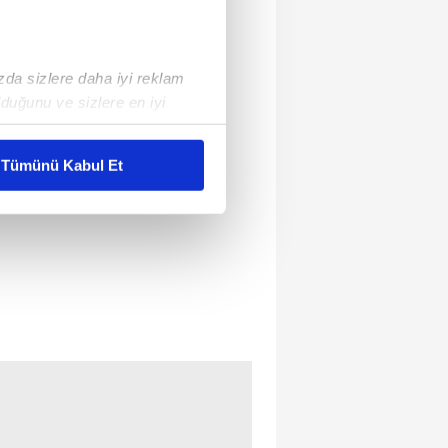
ızda sizlere daha iyi reklam
duğunu ve sizlere en iyi
liyetlerimizi karşılamak
Tümünü Kabul Et
ar gösterilmeyecektir."
çerezler kullanılmaktadır. Bu
u hizmetlerinin sunulması
i ve sizlere yönelik
nılacaktır.
kin detaylı bilgi için Ayarlar
ak ve sitemizde ilgili