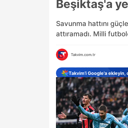
Beşiktaş'a ye
Savunma hattını güçle
attıramadı. Milli futbo
Takvim.com.tr
Takvim'i Google'a ekleyin,