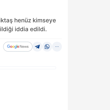
şiktaş henüz kimseye
diği iddia edildi.