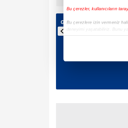
Bu çerezler, kullanıcıların tara
Günün Manşetleri
Bu çerezlere izin vermeniz halin
deneyimi yaşatabiliriz. Bunu y
içerikleri sunabilmek adına el
noktasında tek gelir kalemimiz 
Her halükârda, kullanıcılar, bu 
Sizlere daha iyi bir hizmet sun
çerezler vasıtasıyla çeşitli kiş
amacıyla kullanılmaktadır. Diğer
reklam/pazarlama faaliyetlerinin
Çerezlere ilişkin tercihlerinizi 
butonuna tıklayabilir,
Çerez Bi
6698 sayılı Kişisel Verilerin 