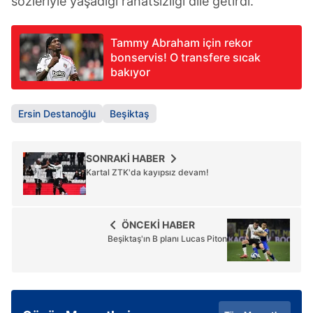
sözleriyle yaşadığı rahatsızlığı dile getirdi.
Tammy Abraham için rekor
bonservis! O transfere sıcak
bakıyor
Ersin Destanoğlu
Beşiktaş
SONRAKİ HABER
Kartal ZTK'da kayıpsız devam!
ÖNCEKİ HABER
Beşiktaş'ın B planı Lucas Piton