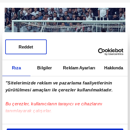
Reddet
Rıza
Bilgiler
Reklam Ayarları
Hakkında
"Sitelerimizde reklam ve pazarlama faaliyetlerinin
yürütülmesi amaçları ile çerezler kullanılmaktadır.
PANDEMİ DÖNEMİNİN YÜKÜNE DEĞİNDİ
Bu çerezler, kullanıcıların tarayıcı ve cihazlarını
O sezonun pandemi şartlarında oynandığını
tanımlayarak çalışırlar.
hatırlatan Ersin Destanoğlu, yoğun maç temposu
ve belirsizliğin ciddi bir baskı yarattığını belirtti.
Bu çerezlere izin vermeniz halinde sizlere özel
Sürekli testlere girdiklerini, kısa aralıklarla