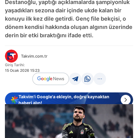
Destanoğlu, yaptığı açıklamalarda şampiyonluk
yaşadıkları sezona dair içinde ukde kalan bir
konuyu ilk kez dile getirdi. Genç file bekçisi, o
dönem kendisi hakkında oluşan algının üzerinde
derin bir etki bıraktığını ifade etti.
Takvim.com.tr
Giriş Tarihi:
15 Ocak 2026 15:23
Takvim'i Google'a ekleyin, doğru kaynaktan
haberi alın!