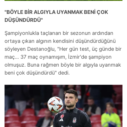
reklam/pazarlama faaliyetlerinin yapılması, amaçlarıyla
sınırlı olarak açık rızanız dahilinde kullanılacaktır.
"BÖYLE BİR ALGIYLA UYANMAK BENİ ÇOK
DÜŞÜNDÜRDÜ"
Çerezlere ilişkin tercihlerinizi aşağıda yer alan panel
vasıtasıyla belirleyebilirsiniz. Çerezlere ilişkin detaylı bilgi
Şampiyonlukla taçlanan bir sezonun ardından
için Ayarlar butonuna tıklayabilir,
Çerez Bilgilendirme
ortaya çıkan algının kendisini düşündürdüğünü
Metnimizi
ziyaret edebilirsiniz.
söyleyen Destanoğlu, "Her gün test, üç günde bir
maç… 37 maç oynamışım, İzmir'de şampiyon
6698 sayılı Kişisel Verilerin Korunması Kanunu uyarınca
olmuşuz. Buna rağmen böyle bir algıyla uyanmak
hazırlanmış Aydınlatma Metnimizi okumak ve sitemizde
ilgili mevzuata uygun olarak kullanılan çerezlerle ilgili bilgi
beni çok düşündürdü" dedi.
almak için lütfen
tıklayınız
.