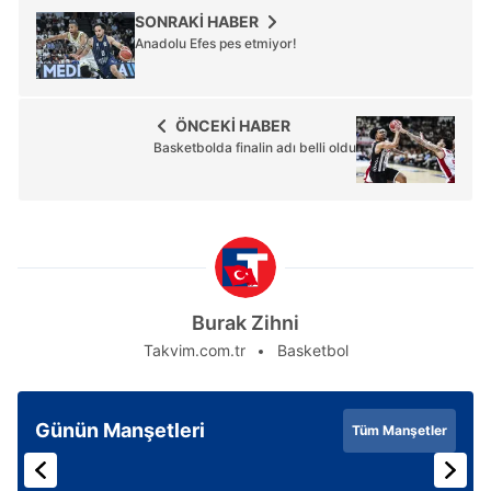
SONRAKİ HABER
Sizlere daha iyi bir hizmet sunabilmek için İnternet
Anadolu Efes pes etmiyor!
Sitemizde kendimize ve üçüncü kişilere ait çerezler
kullanılmaktadır. Bu çerezler vasıtasıyla çeşitli kişisel
verileriniz işlenmekte olup gerekli olan çerezler bilgi
ÖNCEKİ HABER
Basketbolda finalin adı belli oldu
toplumu hizmetlerinin sunulması amacıyla
kullanılmaktadır. Diğer çerezler, sitemizin daha işlevsel
kılınması ve kişiselleştirilmesi ve sizlere yönelik
reklam/pazarlama faaliyetlerinin yapılması, amaçlarıyla
sınırlı olarak açık rızanız dahilinde kullanılacaktır.
Çerezlere ilişkin tercihlerinizi aşağıda yer alan panel
Burak Zihni
vasıtasıyla belirleyebilirsiniz. Çerezlere ilişkin detaylı bilgi
Takvim.com.tr
Basketbol
için Ayarlar butonuna tıklayabilir,
Çerez Bilgilendirme
Metnimizi
ziyaret edebilirsiniz.
Günün Manşetleri
Tüm Manşetler
6698 sayılı Kişisel Verilerin Korunması Kanunu uyarınca
hazırlanmış Aydınlatma Metnimizi okumak ve sitemizde