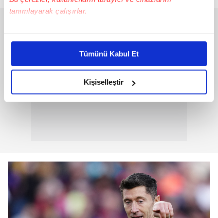
tanımlayarak çalışırlar.
Bu çerezlere izin vermeniz halinde sizlere özel
kişiselleştirilmiş reklamlar sunabilir, sayfalarımızda sizlere
Tümünü Kabul Et
daha iyi reklam deneyimi yaşatabiliriz. Bunu yaparken
amacımızın size daha iyi bir reklam deneyimi sunmak
olduğunu ve sizlere en iyi içerikleri sunabilmek adına
Kişiselleştir
elimizden gelen çabayı gösterdiğimizi ve bu noktada,
reklamların maliyetlerimizi karşılamak noktasında tek gelir
kalemimiz olduğunu sizlere hatırlatmak isteriz.
Her halükârda, kullanıcılar, bu çerezlere izin vermedikleri
takdirde, kullanıcılara hedefli reklamlar
gösterilmeyecektir."
Sizlere daha iyi bir hizmet sunabilmek için İnternet
Sitemizde kendimize ve üçüncü kişilere ait çerezler
kullanılmaktadır. Bu çerezler vasıtasıyla çeşitli kişisel