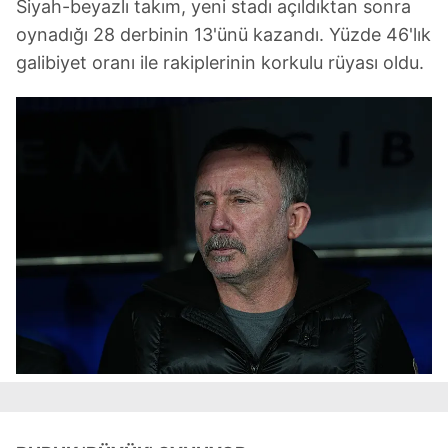
Siyah-beyazlı takım, yeni stadı açıldıktan sonra
oynadığı 28 derbinin 13'ünü kazandı. Yüzde 46'lık
galibiyet oranı ile rakiplerinin korkulu rüyası oldu.