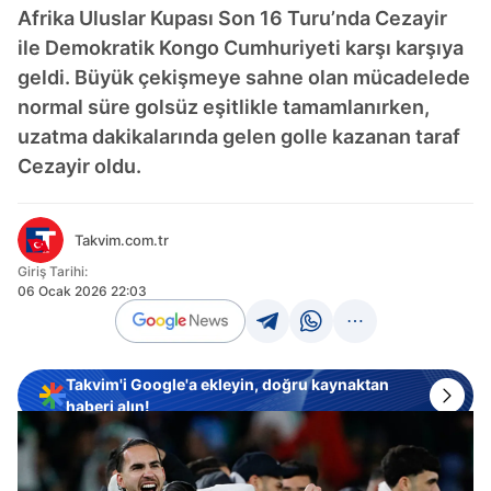
Afrika Uluslar Kupası Son 16 Turu’nda Cezayir
ile Demokratik Kongo Cumhuriyeti karşı karşıya
geldi. Büyük çekişmeye sahne olan mücadelede
normal süre golsüz eşitlikle tamamlanırken,
uzatma dakikalarında gelen golle kazanan taraf
Cezayir oldu.
Takvim.com.tr
Giriş Tarihi:
06 Ocak 2026 22:03
Takvim'i Google'a ekleyin, doğru kaynaktan
haberi alın!