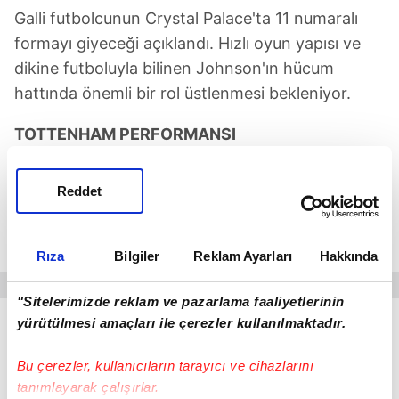
Galli futbolcunun Crystal Palace'ta 11 numaralı
formayı giyeceği açıklandı. Hızlı oyun yapısı ve
dikine futboluyla bilinen Johnson'ın hücum
hattında önemli bir rol üstlenmesi bekleniyor.
TOTTENHAM PERFORMANSI
Brennan Johnson, bu sezon
Tottenham
Reddet
formasıyla 21 resmi karşılaşmada görev aldı. Galli
sağ kanat oyuncusu bu süreçte 4 gol kaydederek
takımına skor katkısı sağladı.
Rıza
Bilgiler
Reklam Ayarları
Hakkında
"Sitelerimizde reklam ve pazarlama faaliyetlerinin
yürütülmesi amaçları ile çerezler kullanılmaktadır.
Crystal Palace teknik heyeti, Johnson'ın Premier
Lig tecrübesi ve çok yönlü hücum katkısıyla
Bu çerezler, kullanıcıların tarayıcı ve cihazlarını
takıma ivme kazandırmasını hedefliyor.
tanımlayarak çalışırlar.