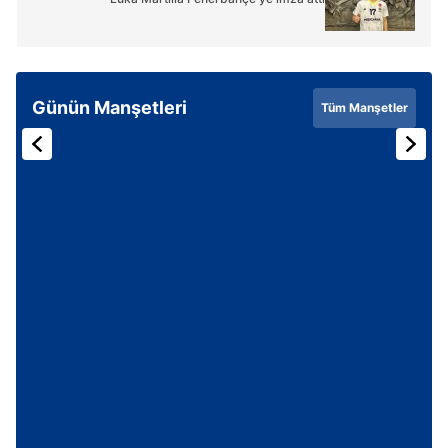
kullanılmaktadır. Diğer çerezler, sitemizin daha işlevsel
kılınması ve kişiselleştirilmesi ve sizlere yönelik
reklam/pazarlama faaliyetlerinin yapılması, amaçlarıyla
sınırlı olarak açık rızanız dahilinde kullanılacaktır.
Günün Manşetleri
Tüm Manşetler
Çerezlere ilişkin tercihlerinizi aşağıda yer alan panel
vasıtasıyla belirleyebilirsiniz. Çerezlere ilişkin detaylı bilgi
için Ayarlar butonuna tıklayabilir,
Çerez Bilgilendirme
Metnimizi
ziyaret edebilirsiniz.
6698 sayılı Kişisel Verilerin Korunması Kanunu uyarınca
hazırlanmış Aydınlatma Metnimizi okumak ve sitemizde
ilgili mevzuata uygun olarak kullanılan çerezlerle ilgili bilgi
almak için lütfen
tıklayınız
.