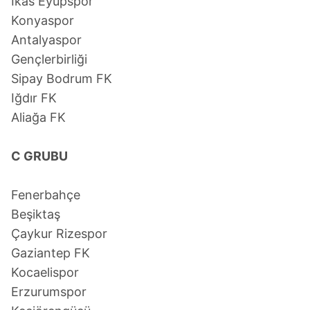
İkas Eyüpspor
hazırlanmış Aydınlatma Metnimizi okumak ve sitemizde
Konyaspor
ilgili mevzuata uygun olarak kullanılan çerezlerle ilgili bilgi
Antalyaspor
almak için lütfen
tıklayınız
.
Gençlerbirliği
Sipay Bodrum FK
Iğdır FK
Aliağa FK
C GRUBU
Fenerbahçe
Beşiktaş
Çaykur Rizespor
Gaziantep FK
Kocaelispor
Erzurumspor