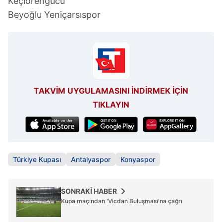
Keçiörengücü
Beyoğlu Yeniçarsıspor
TAKVİM UYGULAMASINI İNDİRMEK İÇİN
TIKLAYIN
Türkiye Kupası
Antalyaspor
Konyaspor
SONRAKİ HABER
Kupa maçından 'Vicdan Buluşması'na çağrı