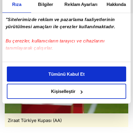
Rıza
Bilgiler
Reklam Ayarları
Hakkında
"Sitelerimizde reklam ve pazarlama faaliyetlerinin
yürütülmesi amaçları ile çerezler kullanılmaktadır.
Bu çerezler, kullanıcıların tarayıcı ve cihazlarını
tanımlayarak çalışırlar.
Bu çerezlere izin vermeniz halinde sizlere özel
kişiselleştirilmiş reklamlar sunabilir, sayfalarımızda sizlere
Tümünü Kabul Et
daha iyi reklam deneyimi yaşatabiliriz. Bunu yaparken
amacımızın size daha iyi bir reklam deneyimi sunmak
olduğunu ve sizlere en iyi içerikleri sunabilmek adına
Kişiselleştir
elimizden gelen çabayı gösterdiğimizi ve bu noktada,
reklamların maliyetlerimizi karşılamak noktasında tek gelir
kalemimiz olduğunu sizlere hatırlatmak isteriz.
Ziraat Türkiye Kupası (AA)
Her halükârda, kullanıcılar, bu çerezlere izin vermedikleri