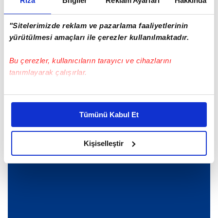
Rıza
Bilgiler
Reklam Ayarları
Hakkında
ÖNCEKİ HABER
Galatasaray TBF'ye gidiyor! Eski kaptan Göksenin
Köksal için açıklama
"Sitelerimizde reklam ve pazarlama faaliyetlerinin
yürütülmesi amaçları ile çerezler kullanılmaktadır.
Bu çerezler, kullanıcıların tarayıcı ve cihazlarını
Günün Manşetleri
Tüm Manşetler
tanımlayarak çalışırlar.
Bu çerezlere izin vermeniz halinde sizlere özel
kişiselleştirilmiş reklamlar sunabilir, sayfalarımızda sizlere
Tümünü Kabul Et
daha iyi reklam deneyimi yaşatabiliriz. Bunu yaparken
amacımızın size daha iyi bir reklam deneyimi sunmak
olduğunu ve sizlere en iyi içerikleri sunabilmek adına
Kişiselleştir
elimizden gelen çabayı gösterdiğimizi ve bu noktada,
reklamların maliyetlerimizi karşılamak noktasında tek gelir
kalemimiz olduğunu sizlere hatırlatmak isteriz.
Her halükârda, kullanıcılar, bu çerezlere izin vermedikleri
takdirde, kullanıcılara hedefli reklamlar