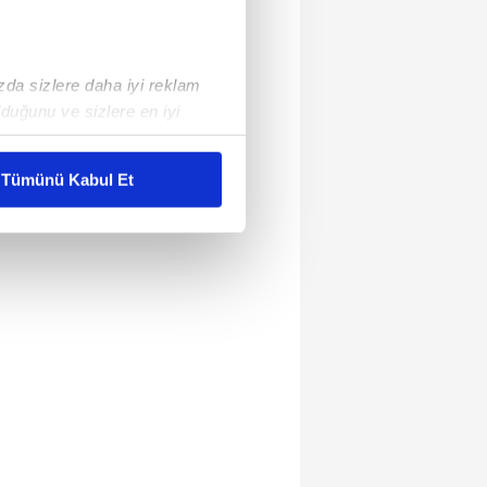
ızda sizlere daha iyi reklam
duğunu ve sizlere en iyi
liyetlerimizi karşılamak
Tümünü Kabul Et
ar gösterilmeyecektir."
çerezler kullanılmaktadır. Bu
u hizmetlerinin sunulması
i ve sizlere yönelik
nılacaktır.
kin detaylı bilgi için Ayarlar
ak ve sitemizde ilgili