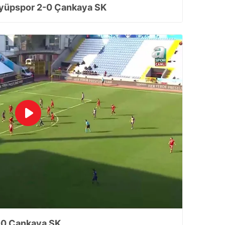
Eyüpspor 2-0 Çankaya SK
 çerezlerle ilgili bilgi almak için lütfen
tıklayınız
.
-0 Çankaya SK