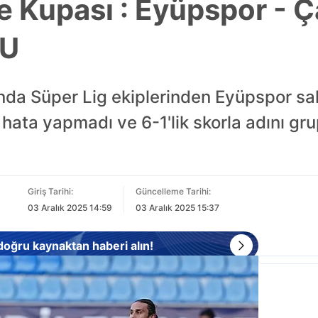
ye Kupası : Eyüpspor - Ç
U
'nda Süper Lig ekiplerinden Eyüpspor s
i hata yapmadı ve 6-1'lik skorla adını gr
Giriş Tarihi:
Güncelleme Tarihi:
03 Aralık 2025 14:59
03 Aralık 2025 15:37
 doğru kaynaktan haberi alın!