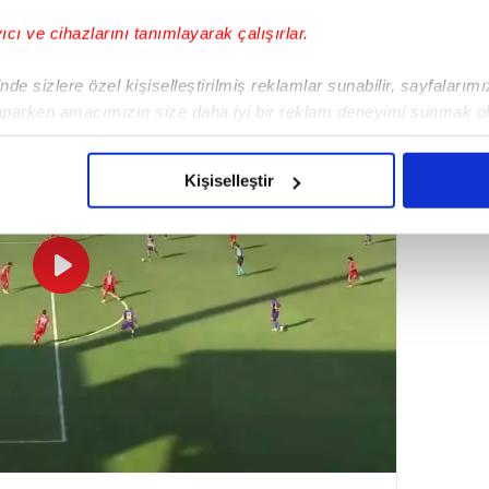
yıcı ve cihazlarını tanımlayarak çalışırlar.
or 1-0 Çankaya SK
de sizlere özel kişiselleştirilmiş reklamlar sunabilir, sayfalarım
aparken amacımızın size daha iyi bir reklam deneyimi sunmak ol
imizden gelen çabayı gösterdiğimizi ve bu noktada, reklamların ma
olduğunu sizlere hatırlatmak isteriz.
Kişiselleştir
çerezlere izin vermedikleri takdirde, kullanıcılara hedefli reklaml
abilmek için İnternet Sitemizde kendimize ve üçüncü kişilere ait 
isel verileriniz işlenmekte olup gerekli olan çerezler bilgi toplum
 çerezler, sitemizin daha işlevsel kılınması ve kişiselleştirilmes
 yapılması, amaçlarıyla sınırlı olarak açık rızanız dahilinde kulla
aşağıda yer alan panel vasıtasıyla belirleyebilirsiniz. Çerezlere iliş
lgilendirme Metnimizi
ziyaret edebilirsiniz.
Korunması Kanunu uyarınca hazırlanmış Aydınlatma Metnimizi okum