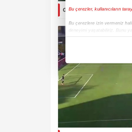
Bu çerezler, kullanıcıların tara
GOL: Svit Seslar | Eyüpsp
Bu çerezlere izin vermeniz halin
deneyimi yaşatabiliriz. Bunu y
içerikleri sunabilmek adına el
noktasında tek gelir kalemimiz 
Her halükârda, kullanıcılar, bu 
Sizlere daha iyi bir hizmet sun
çerezler vasıtasıyla çeşitli kiş
amacıyla kullanılmaktadır. Diğer
reklam/pazarlama faaliyetlerinin
Çerezlere ilişkin tercihlerinizi 
butonuna tıklayabilir,
Çerez Bi
6698 sayılı Kişisel Verilerin 