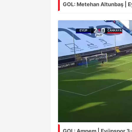
GOL: Metehan Altunbaş | 
mevzuata uygun olarak kullanılan
GOL: Ampem | Eyüpspor 3