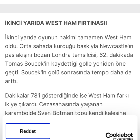
İKİNCİ YARIDA WEST HAM FIRTINASI!
İkinci yarıda oyunun hakimi tamamen West Ham
oldu. Orta sahada kurduğu baskıyla Newcastle'ın
pas akışını bozan Londra temsilcisi, 62. dakikada
Tomas Soucek'in kaydettiği golle yeniden öne
geçti. Soucek'in golü sonrasında tempo daha da
arttı.
Dakikalar 78'i gösterdiğinde ise West Ham farkı
ikiye çıkardı. Cezasahasında yaşanan
karambolde Sven Botman topu kendi kalesine
gönderdi ve skor 3-1 oldu. Bu gol, karşılaşmanın
fişini çekerken tribünlerde büyük bir coşku
Reddet
yaşandı.