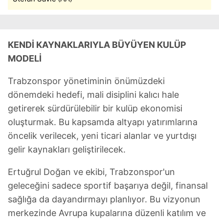
verileriniz işlenmekte olup gerekli olan çerezler bilgi
toplumu hizmetlerinin sunulması amacıyla
kullanılmaktadır. Diğer çerezler, sitemizin daha işlevsel
kılınması ve kişiselleştirilmesi ve sizlere yönelik
KENDİ KAYNAKLARIYLA BÜYÜYEN KULÜP
reklam/pazarlama faaliyetlerinin yapılması, amaçlarıyla
MODELİ
sınırlı olarak açık rızanız dahilinde kullanılacaktır.
Trabzonspor yönetiminin önümüzdeki
Çerezlere ilişkin tercihlerinizi aşağıda yer alan panel
dönemdeki hedefi, mali disiplini kalıcı hale
vasıtasıyla belirleyebilirsiniz. Çerezlere ilişkin detaylı bilgi
getirerek sürdürülebilir bir kulüp ekonomisi
için Ayarlar butonuna tıklayabilir,
Çerez Bilgilendirme
oluşturmak. Bu kapsamda altyapı yatırımlarına
Metnimizi
ziyaret edebilirsiniz.
öncelik verilecek, yeni ticari alanlar ve yurtdışı
6698 sayılı Kişisel Verilerin Korunması Kanunu uyarınca
gelir kaynakları geliştirilecek.
hazırlanmış Aydınlatma Metnimizi okumak ve sitemizde
ilgili mevzuata uygun olarak kullanılan çerezlerle ilgili bilgi
Ertuğrul Doğan ve ekibi, Trabzonspor'un
almak için lütfen
tıklayınız
.
geleceğini sadece sportif başarıya değil, finansal
sağlığa da dayandırmayı planlıyor. Bu vizyonun
merkezinde Avrupa kupalarına düzenli katılım ve