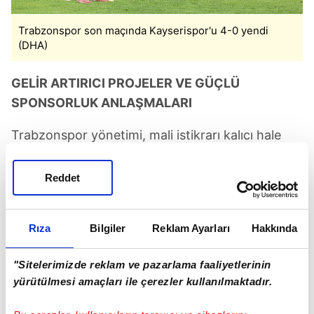
Trabzonspor son maçında Kayserispor'u 4-0 yendi
(DHA)
GELİR ARTIRICI PROJELER VE GÜÇLÜ
SPONSORLUK ANLAŞMALARI
Trabzonspor yönetimi, mali istikrarı kalıcı hale
getirmek için gelir kaynaklarını çeşitlendirdi.
Son iki yılda stadyum sponsorluğu, forma
Reddet
anlaşmaları ve yan ürün satışlarından elde edilen
gelirler ciddi şekilde arttı.
Rıza
Bilgiler
Reklam Ayarları
Hakkında
Ayrıca global markalarla yapılan iş birlikleri
kulübün hem marka değerini hem de döviz bazlı
"Sitelerimizde reklam ve pazarlama faaliyetlerinin
yürütülmesi amaçları ile çerezler kullanılmaktadır.
gelir potansiyelini yükseltti. Sermaye artırımıyla
elde edilen fonlar, borç azaltma ve altyapı