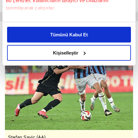
Bu çerezler, kullanıcıların tarayıcı ve cihazlarını
yatırımlarında etkin biçimde kullanıldı.
tanımlayarak çalışırlar.
Bu çerezlere izin vermeniz halinde sizlere özel
kişiselleştirilmiş reklamlar sunabilir, sayfalarımızda sizlere
Tümünü Kabul Et
daha iyi reklam deneyimi yaşatabiliriz. Bunu yaparken
amacımızın size daha iyi bir reklam deneyimi sunmak
olduğunu ve sizlere en iyi içerikleri sunabilmek adına
Kişiselleştir
elimizden gelen çabayı gösterdiğimizi ve bu noktada,
reklamların maliyetlerimizi karşılamak noktasında tek gelir
kalemimiz olduğunu sizlere hatırlatmak isteriz.
Her halükârda, kullanıcılar, bu çerezlere izin vermedikleri
takdirde, kullanıcılara hedefli reklamlar
gösterilmeyecektir."
Sizlere daha iyi bir hizmet sunabilmek için İnternet
Sitemizde kendimize ve üçüncü kişilere ait çerezler
kullanılmaktadır. Bu çerezler vasıtasıyla çeşitli kişisel
Stefan Savic (AA)