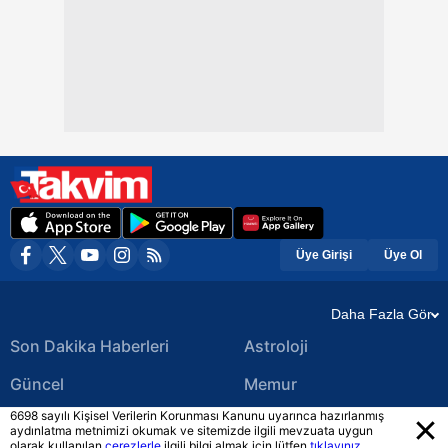
Üye Girişi
Üye Ol
Daha Fazla Gör
Son Dakika Haberleri
Astroloji
Güncel
Memur
6698 sayılı Kişisel Verilerin Korunması Kanunu uyarınca hazırlanmış
Ekonomi Haberleri
Yerel Haberler
aydınlatma metnimizi okumak ve sitemizde ilgili mevzuata uygun
olarak kullanılan
çerezlerle
ilgili bilgi almak için lütfen
tıklayınız.