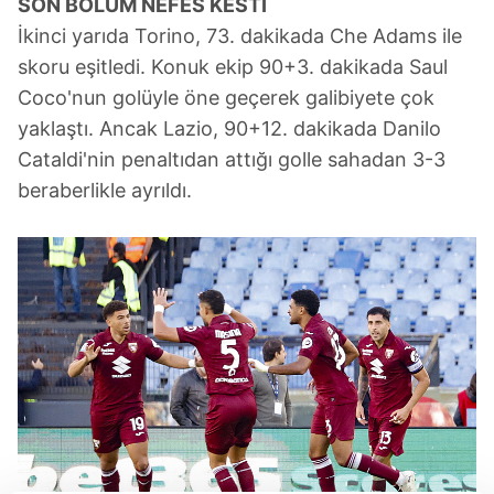
SON BÖLÜM NEFES KESTİ
İkinci yarıda Torino, 73. dakikada Che Adams ile
skoru eşitledi. Konuk ekip 90+3. dakikada Saul
Coco'nun golüyle öne geçerek galibiyete çok
yaklaştı. Ancak Lazio, 90+12. dakikada Danilo
Cataldi'nin penaltıdan attığı golle sahadan 3-3
beraberlikle ayrıldı.